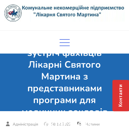
Skip
to
content
Комунальне некомерційне
Поліклініка Мукачево
Сьогодні відбулася
підприємство "Лікарня Святого
Мартина"
зустріч фахівців
Лікарні Святого
Мартина з
представниками
Контакти
програми для
медичних закладів
“Doktor Eleks”
08.12.2022
Новини