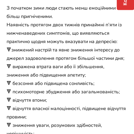
З початком зими люди стають менш емоційними та
більш пригніченими.
Наявність протягом двох тижнів принаймні п’яти із
нижченаведених симптомів, що виявляються
практично щодня можуть вказувати на депресію:
🔻знижений настрій та явне зниження інтересу до
джерел задоволення протягом більшої частини дня;
🔻 виражена втрата ваги або її збільшення,
зниження або підвищення апетиту;
🔻 безсоння або підвищена сонливість;
🔻 психомоторне збудження або загальмованість;
🔻 відчуття втоми;
🔻 відчуття власної малоцінності, підвищене відчуття
провини;
🔻 зниження уваги, розумових здібностей,
нерішучість;