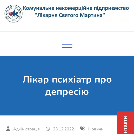
Skip
to
content
Комунальне некомерційне
Поліклініка Мукачево
підприємство "Лікарня Святого
Мартина"
Лікар психіатр про
депресію
Контакти
23.12.2022
Новини