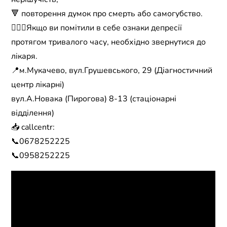
🔻 повторення думок про смерть або самогубство.
🧑🏻‍⚕️Якщо ви помітили в себе ознаки депресії
протягом тривалого часу, необхідно звернутися до
лікаря.
📍м.Мукачево, вул.Грушевського, 29 (Діагностичний
центр лікарні)
вул.А.Новака (Пирогова) 8-13 (стаціонарні
відділення)
📥 callcentr:
📞0678252225
📞0958252225