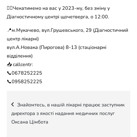
☝🏻Чекатимемо на вас у 2023-му, без зміну у
Діагностичному центрі щочетверга, о 12:00.
📍м.Мукачево, вул.Грушевського, 29 (Діагностичний
центр лікарні)
вул.А.Новака (Пирогова) 8-13 (стаціонарні
відділення)
📥 callcentr:
📞0678252225
📞0958252225
Навігація
Знайомтесь, в нашій лікарні працює заступник
директора з якості надання медичних послуг
записів
Оксана Цімбота