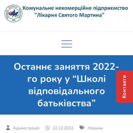
Skip
to
content
Комунальне некомерційне
Поліклініка Мукачево
підприємство "Лікарня Святого
Мартина"
Останнє заняття 2022-
го року у “Школі
Контакти
відповідального
батьківства”
22.12.2022
Новини