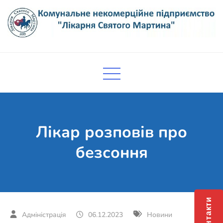
Skip
to
content
Комунальне некомерційне
Поліклініка Мукачево
підприємство "Лікарня Святого
Мартина"
Лікар розповів про
безсоння
Контакти
06.12.2023
Новини