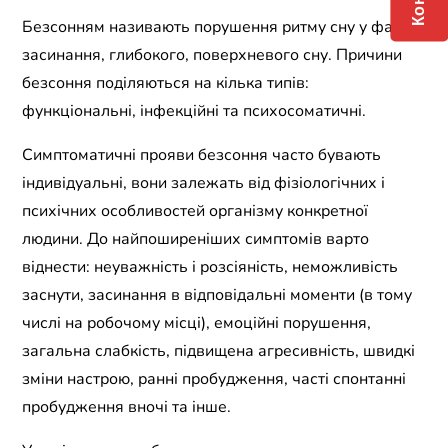
Безсонням називають порушення ритму сну у фазах
засинання, глибокого, поверхневого сну. Причини
безсоння поділяються на кілька типів:
функціональні, інфекційні та психосоматичні.
Симптоматичні прояви безсоння часто бувають
індивідуальні, вони залежать від фізіологічних і
психічних особливостей організму конкретної
людини. До найпоширеніших симптомів варто
віднести: неуважність і розсіяність, неможливість
заснути, засинання в відповідальні моменти (в тому
числі на робочому місці), емоційні порушення,
загальна слабкість, підвищена агресивність, швидкі
зміни настрою, ранні пробудження, часті спонтанні
пробудження вночі та інше.