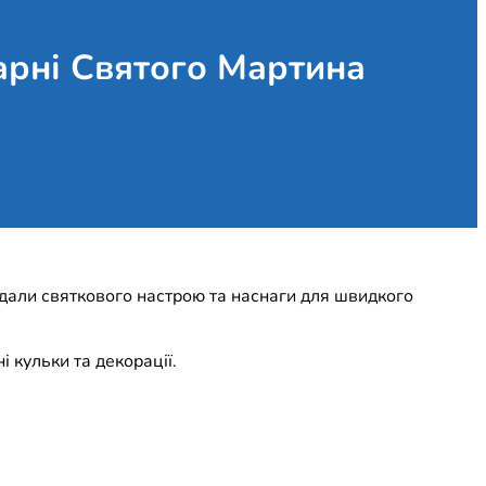
карні Святого Мартина
одали святкового настрою та наснаги для швидкого
 кульки та декорації.