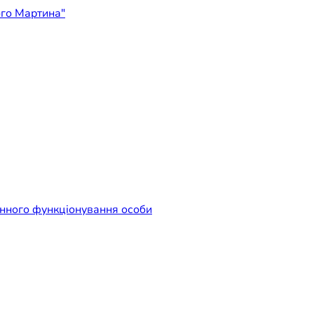
ідприємство "Лікарня Свят
енного функціонування особи