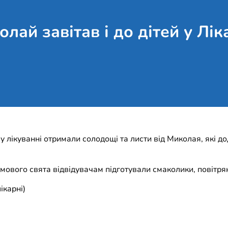
лай завітав і до дітей у Лі
 лікуванні отримали солодощі та листи від Миколая, які д
ового свята відвідувачам підготували смаколики, повітряні
ікарні)