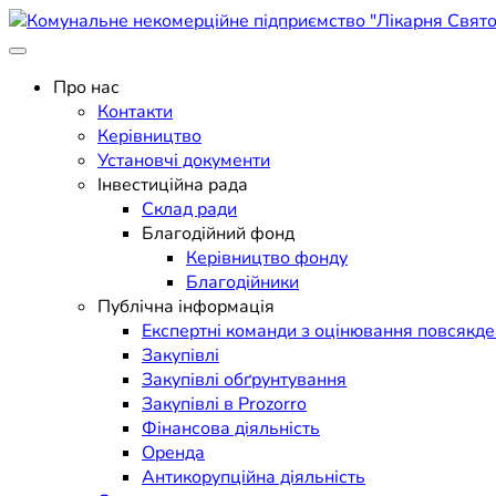
Skip
to
Поліклініка Мукачево
content
Комунальне некомерційне п
Про нас
Контакти
Керівництво
Установчі документи
Інвестиційна рада
Склад ради
Благодійний фонд
Керівництво фонду
Благодійники
Публічна інформація
Експертні команди з оцінювання повсякд
Закупівлі
Закупівлі обґрунтування
Закупівлі в Prozorro
Фінансова діяльність
Оренда
Антикорупційна діяльність