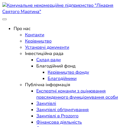
Skip
to
content
Поліклініка Мукачево
Комунальне некомерційне
Про нас
Контакти
підприємство "Лікарня
Керівництво
Установчі документи
Святого Мартина"
Інвестиційна рада
Склад ради
Благодійний фонд
Керівництво фонду
Благодійники
Публічна інформація
Експертні команди з оцінювання
повсякденного функціонування особи
Закупівлі
Закупівлі обґрунтування
Закупівлі в Prozorro
Фінансова діяльність