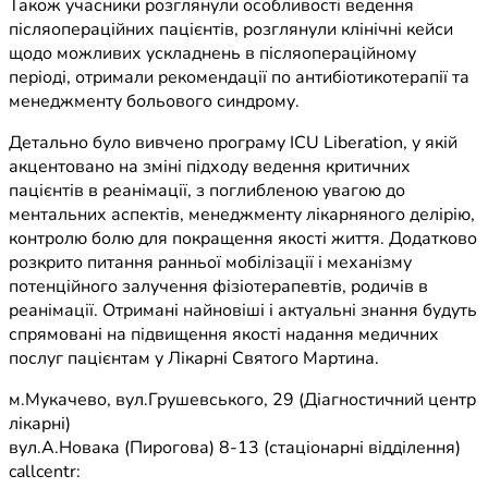
Також учасники розглянули особливості ведення
післяопераційних пацієнтів, розглянули клінічні кейси
щодо можливих ускладнень в післяопераційному
періоді, отримали рекомендації по антибіотикотерапії та
менеджменту больового синдрому.
Детально було вивчено програму ICU Liberation, у якій
акцентовано на зміні підходу ведення критичних
пацієнтів в реанімації, з поглибленою увагою до
ментальних аспектів, менеджменту лікарняного делірію,
контролю болю для покращення якості життя. Додатково
розкрито питання ранньої мобілізації і механізму
потенційного залучення фізіотерапевтів, родичів в
реанімації. Отримані найновіші і актуальні знання будуть
спрямовані на підвищення якості надання медичних
послуг пацієнтам у Лікарні Святого Мартина.
м.Мукачево, вул.Грушевського, 29 (Діагностичний центр
лікарні)
вул.А.Новака (Пирогова) 8-13 (стаціонарні відділення)
callcentr: