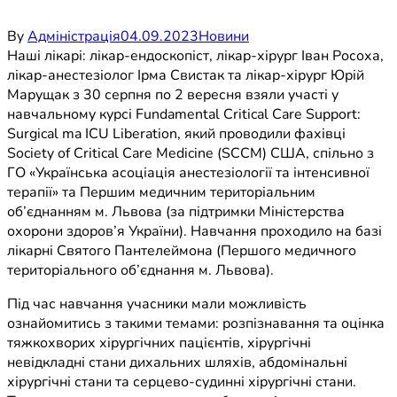
By
Адміністрація
04.09.2023
Новини
Наші лікарі: лікар-ендоскопіст, лікар-хірург Іван Росоха,
лікар-анестезіолог Ірма Свистак та лікар-хірург Юрій
Марущак з 30 серпня по 2 вересня взяли участі у
навчальному курсі Fundamental Critical Care Support:
Surgical ma ICU Liberation, який проводили фахівці
Society of Critical Care Medicine (SCCM) США, спільно з
ГО «Українська асоціація анестезіології та інтенсивної
терапії» та Першим медичним територіальним
об’єднанням м. Львова (за підтримки Міністерства
охорони здоров’я України). Навчання проходило на базі
лікарні Святого Пантелеймона (Першого медичного
територіального об’єднання м. Львова).
Під час навчання учасники мали можливість
ознайомитись з такими темами: розпізнавання та оцінка
тяжкохворих хірургічних пацієнтів, хірургічні
невідкладні стани дихальних шляхів, абдомінальні
хірургічні стани та серцево-судинні хірургічні стани.