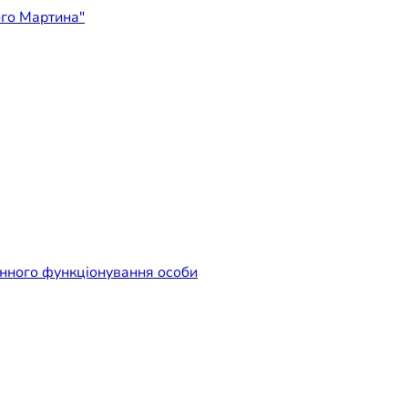
ідприємство "Лікарня Свят
енного функціонування особи