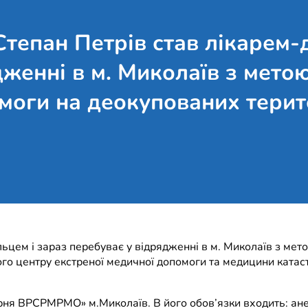
Степан Петрів став лікарем-
дженні в м. Миколаїв з мето
моги на деокупованих терит
ьцем і зараз перебуває у відрядженні в м. Миколаїв з ме
го центру екстреної медичної допомоги та медицини катаст
ня ВРСРМРМО» м.Миколаїв. В його обов’язки входить: анест