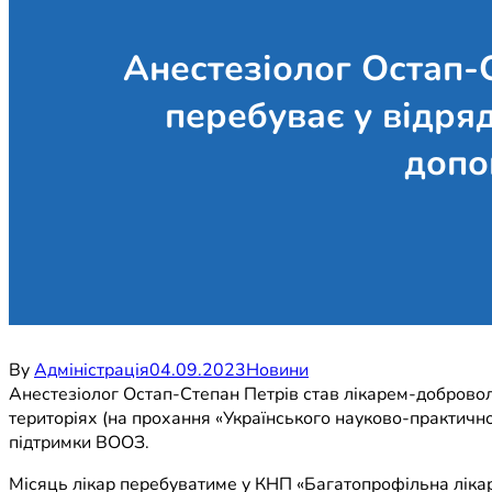
Анестезіолог Остап-
перебуває у відря
допо
By
Адміністрація
04.09.2023
Новини
Анестезіолог Остап-Степан Петрів став лікарем-добровол
територіях (на прохання «Українського науково-практично
підтримки ВООЗ.
Місяць лікар перебуватиме у КНП «Багатопрофільна лікар