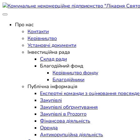
Skip
to
Поліклініка Мукачево
content
Комунальне некомерційне п
Про нас
Контакти
Керівництво
Установчі документи
Інвестиційна рада
Склад ради
Благодійний фонд
Керівництво фонду
Благодійники
Публічна інформація
Експертні команди з оцінювання повсякд
Закупівлі
Закупівлі обґрунтування
Закупівлі в Prozorro
Фінансова діяльність
Оренда
Антикорупційна діяльність