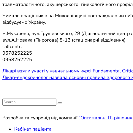
травматологічного, акушерського, гінекологічного профіл
Чимало працівників на Миколаївщині постраждало чи виїх
відбудуємо Україну.
м.Мукачево, вул.Грушевського, 29 (Діагностичний центр л
вул.А.Новака (Пирогова) 8-13 (стаціонарні відділення)
callcentr:
0678252225
0958252225
Навігація
Лікарі взяли участі у навчальному курсі Fundamental Critic
Лікар-ендокринолог назвала основні правила здорового 
записів
Search
for:
Розробка та супровід від компанії
"Оптимальні ІТ-рішення
Кабінет пацієнта