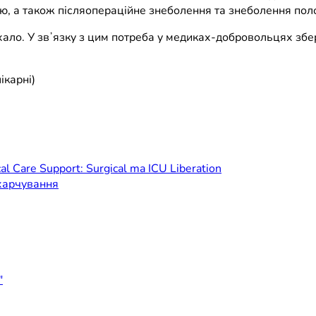
ю, а також післяопераційне знеболення та знеболення поло
ало. У звʼязку з цим потреба у медиках-добровольцях збе
ікарні)
al Care Support: Surgical ma ICU Liberation
харчування
"