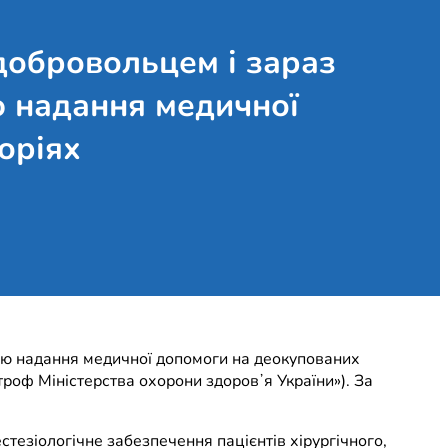
добровольцем і зараз
ю надання медичної
оріях
тою надання медичної допомоги на деокупованих
роф Міністерства охорони здоровʼя України»). За
езіологічне забезпечення пацієнтів хірургічного,