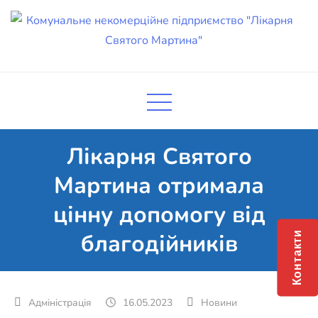
Skip
to
content
Комунальне некомерційне
Поліклініка Мукачево
підприємство "Лікарня Святого
Мартина"
Лікарня Святого
Мартина отримала
цінну допомогу від
благодійників
Контакти
16.05.2023
Новини