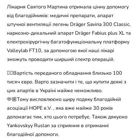
Лікарня Святого Мартина отримала цінну допомогу
від благодійників: медичні препарати, апарат
штучної вентиляції легень Dräger Savina 300 Classic,
наркозно-дихальний апарат Dräger Fabius plus XL та
електрохірургічну багатофункціональну платформу
Valleylab FT10, за допомогою якої наші лікарі
зможуть проводити ширший спектр операцій.
☝🏼Вартість переданого обладнання близько 100
тисяч євро. Варто зазначити і те, що купити деякі з
цих апартів в Україні майже неможливо.
🫶🏼Тому висловлюємо щиру подяку благодійній
асоціації HOPE e.V. , яка вже майже 30 років
допомагає тим, хто цього потребує. Також дякуємо
Yankovskyy Ruslan за сприяння в отриманні
благодійної допомоги.