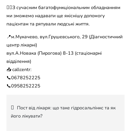
👉🏼З сучасним багатофункціональним обладнанням
ми зможемо надавати ще якіснішу допомогу
пацієнтам та рятували людські життя.
📍м.Мукачево, вул.Грушевського, 29 (Діагностичний
центр лікарні)
вул.А.Новака (Пирогова) 8-13 (стаціонарні
відділення)
📥 callcentr:
📞0678252225
📞0958252225
Навігація
Пост від лікаря: що таке гідросальпінкс та як
його лікувати?
записів