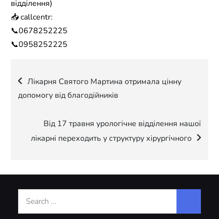
відділення)
📥 callcentr:
📞0678252225
📞0958252225
Навігація
Лікарня Святого Мартина отримала цінну
допомогу від благодійників
записів
Від 17 травня урологічне відділення нашої
лікарні переходить у структуру хірургічного
Search
for: