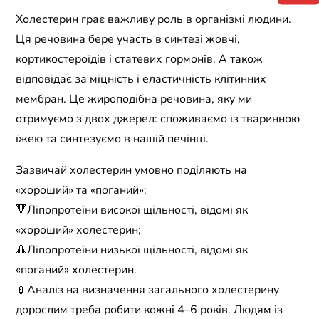
Холестерин грає важливу роль в організмі людини.
Ця речовина бере участь в синтезі жовчі,
кортикостероїдів і статевих гормонів. А також
відповідає за міцність і еластичність клітинних
мембран. Це жироподібна речовина, яку ми
отримуємо з двох джерел: споживаємо із тваринною
їжею та синтезуємо в нашій печінці.
Зазвичай холестерин умовно поділяють на
«хороший» та «поганий»:
🔻Ліпопротеїни високої щільності, відомі як
«хороший» холестерин;
🔺Ліпопротеїни низької щільності, відомі як
«поганий» холестерин.
💉Аналіз на визначення загального холестерину
дорослим треба робити кожні 4–6 років. Людям із