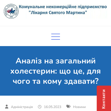
Skip
to
content
Комунальне некомерційне
Поліклініка Мукачево
підприємство "Лікарня Святого
Мартина"
Аналіз на загальний
холестерин: що це, для
чого та кому здавати?
Контакти
16.05.2023
Новини