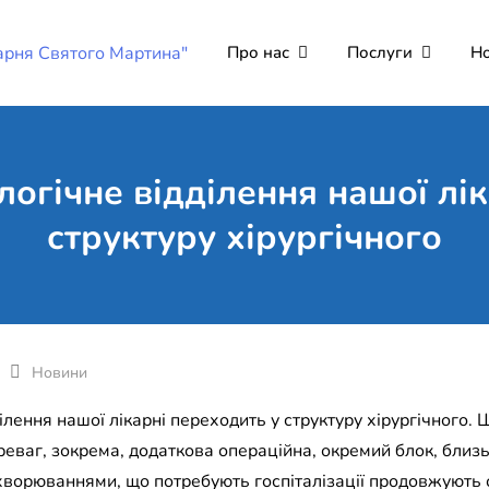
Про нас
Послуги
Н
Комунальне неко
Поліклініка Мукачево
"Лікарня Святог
логічне відділення нашої лі
структуру хірургічного
Новини
ілення нашої лікарні переходить у структуру хірургічного. 
реваг, зокрема, додаткова операційна, окремий блок, близьк
ахворюваннями, що потребують госпіталізації продовжують 