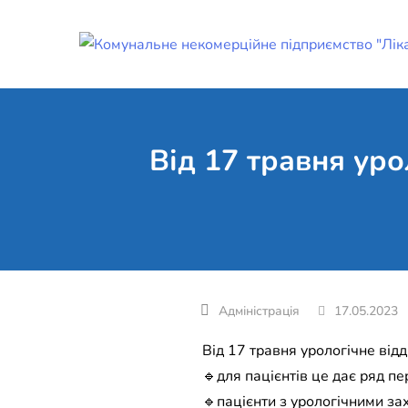
Skip
to
content
Від 17 травня уро
17.05.2023
Від 17 травня урологічне відд
🔹для пацієнтів це дає ряд пе
🔹пацієнти з урологічними з