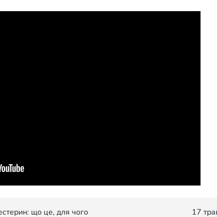
стерин: що це, для чого
17 тра