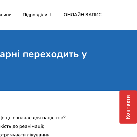
овини
Підрозділи
ОНЛАЙН ЗАПИС
мерційне підприємство
о Мартина"
карні переходить у
Контакти
Що це означає для пацієнтів?
ість до реанімації;
отримувати лікування