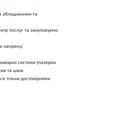
м обладнанням та
ктр послуг та закуповуємо
го напряму;
вивідної системи (лазерна
ів та швів.
ися тільки достовірними