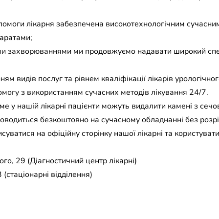
опомоги лікарня забезпечена високотехнологічним сучасни
аратами;
ними захворюваннями ми продовжуємо надавати широкий спе
м видів послуг та рівнем кваліфікації лікарів урологічно
могу з використанням сучасних методів лікування 24/7.
е у нашій лікарні пацієнти можуть видалити камені з сечо
роводиться безкоштовно на сучасному обладнанні без розріз
суватися на офіційну сторінку нашої лікарні та користуват
го, 29 (Діагностичний центр лікарні)
 (стаціонарні відділення)