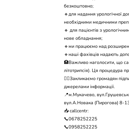
безкоштовно;
🔹для надання урологічної д
необхідними медичними преп
🔹 для пацієнтів з урологіч
нове обладнання;
🔹ми працюємо над розширення
🔹наші фахівців надають допо
🏥Важливо наголосити, що сам
літотрипсія). Ця процедура п
☝🏼Закликаємо громадян підпи
джерелами інформації.
📍м.Мукачево, вул.Грушевсько
вул.А.Новака (Пирогова) 8-13
📥 callcentr:
📞0678252225
📞0958252225