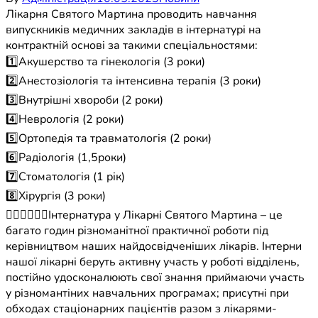
Лікарня Святого Мартина проводить навчання
випускників медичних закладів в інтернатурі на
контрактній основі за такими спеціальностями:
1️⃣Акушерство та гінекологія (3 роки)
2️⃣Анестозіологія та інтенсивна терапія (3 роки)
3️⃣Внутрішні хвороби (2 роки)
4️⃣Неврологія (2 роки)
5️⃣Ортопедія та травматологія (2 роки)
6️⃣Радіологія (1,5роки)
7️⃣Стоматологія (1 рік)
8️⃣Хірургія (3 роки)
🧑🏻‍⚕️👩🏻‍⚕️Інтернатура у Лікарні Святого Мартина – це
багато годин різноманітної практичної роботи під
керівництвом наших найдосвідченіших лікарів. Інтерни
нашої лікарні беруть активну участь у роботі відділень,
постійно удосконалюють свої знання приймаючи участь
у різномантіних навчальних програмах; присутні при
обходах стаціонарних пацієнтів разом з лікарями-