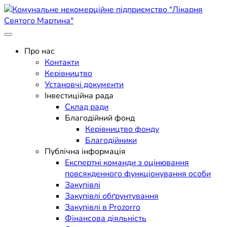
Skip
to
content
Поліклініка Мукачево
Комунальне некомерційне
Про нас
Контакти
підприємство "Лікарня
Керівництво
Установчі документи
Святого Мартина"
Інвестиційна рада
Склад ради
Благодійний фонд
Керівництво фонду
Благодійники
Публічна інформація
Експертні команди з оцінювання
повсякденного функціонування особи
Закупівлі
Закупівлі обґрунтування
Закупівлі в Prozorro
Фінансова діяльність