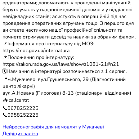
ординаторами; допомагають у проведенні маніпуляцій;
беруть участь у наданні медичної допомоги у відділенні
невідкладних станів; асистують в операційній під час
проведення оперативних втручань тощо. З першого дня
ви стаєте частиною нашої професійної спільноти та
почнете отримувати досвід та навики за обраним фахом.
📌Інформація про інтернатуру від МОЗ:
https://moz.gov.ua/internatura
📌Положення про інтернатуру:
https://zakon.rada.gov.ua/laws/show/z1081-21#n21
🗓Навчання в інтернатурі розпочинається з 1 серпня.
📍м.Мукачево, вул.Грушевського, 29 (Діагностичний
центр лікарні)
вул.А.Новака (Пирогова) 8-13 (стаціонарні відділення)
📥 callcentr:
📞0678252225
📞0958252225
Навігація
Нейросонографія для немовлят у Мукачеві
Дефіцит заліза
записів