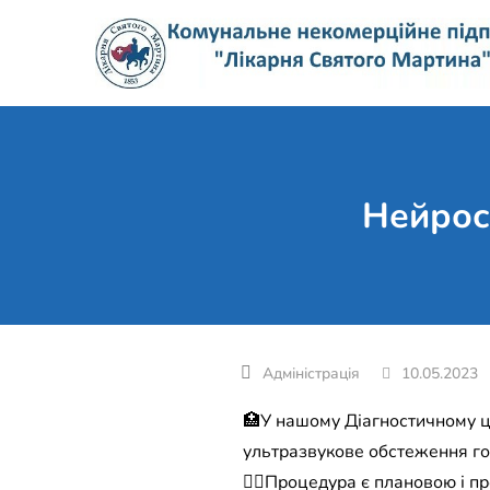
Skip
to
content
Нейрос
10.05.2023
🏥У нашому Діагностичному ц
ультразвукове обстеження го
☝🏼Процедура є плановою і пр