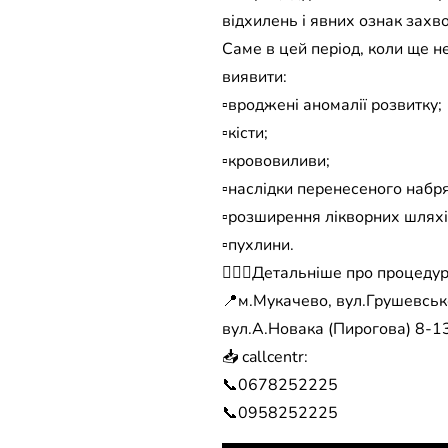
відхилень і явних ознак захв
Саме в цей період, коли ще н
виявити:
▫️вроджені аномалії розвитку;
▫️кісти;
▫️крововиливи;
▫️наслідки перенесеного набря
▫️розширення лікворних шляхі
▫️пухлини.
👩🏻‍⚕️Детальніше про процеду
📍м.Мукачево, вул.Грушевсько
вул.А.Новака (Пирогова) 8-13
📥 callcentr:
📞0678252225
📞0958252225