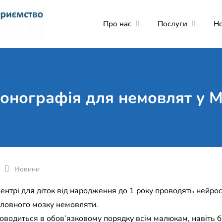
Про нас
Послуги
Н
Комунальне некомерці
Поліклініка Мукачево
Святого Мартина"
онографія для немовлят у М
Новини
ентрі для діток від народження до 1 року проводять нейро
ловного мозку немовляти.
оводиться в обов’язковому порядку всім малюкам, навіть 