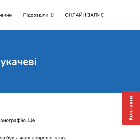
овини
Підрозділи
ОНЛАЙН ЗАПИС
йне підприємство "Лікарня
укачеві
Контакти
сонографію. Це
без будь-яких неврологічних