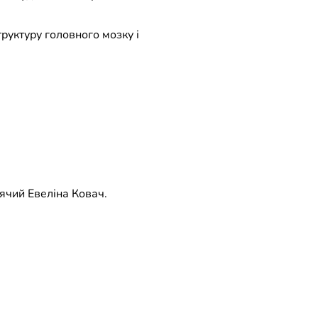
труктуру головного мозку і
тячий Евеліна Ковач.