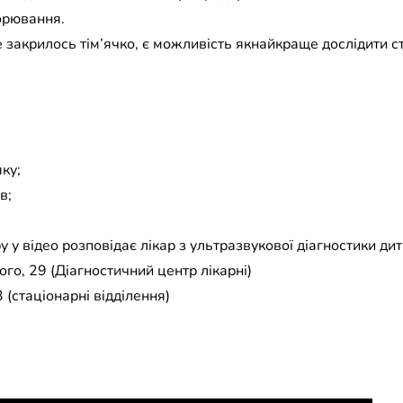
орювання.
е закрилось тім’ячко, є можливість якнайкраще дослідити с
ку;
в;
ру у відео розповідає лікар з ультразвукової діагностики ди
го, 29 (Діагностичний центр лікарні)
 (стаціонарні відділення)