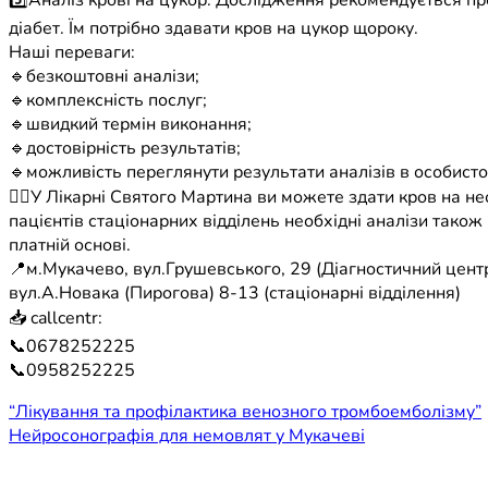
5️⃣Аналіз крові на цукор. Дослідження рекомендується п
діабет. Їм потрібно здавати кров на цукор щороку.
Наші переваги:
🔹безкоштовні аналізи;
🔹комплексність послуг;
🔹швидкий термін виконання;
🔹достовірність результатів;
🔹можливість переглянути результати аналізів в особистом
☝🏻У Лікарні Святого Мартина ви можете здати кров на н
пацієнтів стаціонарних відділень необхідні аналізи тако
платній основі.
📍м.Мукачево, вул.Грушевського, 29 (Діагностичний центр
вул.А.Новака (Пирогова) 8-13 (стаціонарні відділення)
📥 callcentr:
📞0678252225
📞0958252225
Навігація
“Лікування та профілактика венозного тромбоемболізму”
Нейросонографія для немовлят у Мукачеві
записів