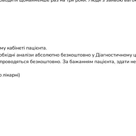
роводити щонайменше раз на три роки. Люди з зайвою ваго
у кабінеті пацієнта.
еобхідні аналізи абсолютно безкоштовно у Діагностичному 
ж проводяться безкоштовно. За бажанням пацієнта, здати не
 лікарні)