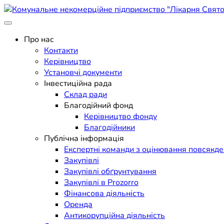
Skip
to
Поліклініка Мукачево
content
Комунальне некомерційне п
Про нас
Контакти
Керівництво
Установчі документи
Інвестиційна рада
Склад ради
Благодійний фонд
Керівництво фонду
Благодійники
Публічна інформація
Експертні команди з оцінювання повсякд
Закупівлі
Закупівлі обґрунтування
Закупівлі в Prozorro
Фінансова діяльність
Оренда
Антикорупційна діяльність