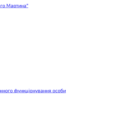
ідприємство "Лікарня Свят
енного функціонування особи