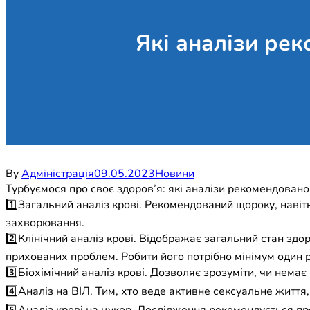
Які аналізи ре
By
Адміністрація
09.05.2023
Новини
Турбуємося про своє здоров’я: які аналізи рекомендовано
1️⃣Загальний аналіз крові. Рекомендований щороку, навіт
захворювання.
2️⃣Клінічний аналіз крові. Відображає загальний стан здор
прихованих проблем. Робити його потрібно мінімум один р
3️⃣Біохімічний аналіз крові. Дозволяє зрозуміти, чи немає
4️⃣Аналіз на ВІЛ. Тим, хто веде активне сексуальне життя