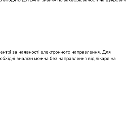
ю входять до групи ризику по захворюваності на цукровий
центрі за наявності електронного направлення. Для
обхідні аналізи можна без направлення від лікаря на