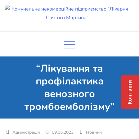
Skip
to
content
Комунальне некомерційне
Поліклініка Мукачево
підприємство "Лікарня Святого
Мартина"
“Лікування та
профілактика
Контакти
венозного
тромбоемболізму”
09.05.2023
Новини