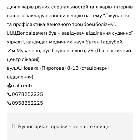
Для лікарів різних спеціальностей та лікарів-інтернів
нашого закладу провели лекцію на тему “Лікування
та профілактика венозного тромбоемболізму”.
🧑🏻‍⚕️Доповідачем був – завідувач відділення судинної
хірургії, кандидат медичних наук Євген Гардубей.
📍м.Мукачево, вул.Грушевського, 29 (Діагностичний
центр лікарні)
вул.А.Новака (Пирогова) 8-13 (стаціонарні
відділення)
📥 callcentr:
📞0678252225
📞0958252225
Навігація
Вушні сірчані пробки – це часте явище