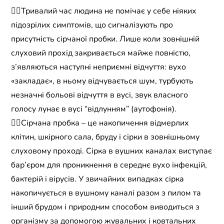
☝🏼Тривалий час людина не помічає у себе ніяких
підозрілих симптомів, що сигналізують про
присутність сірчаної пробки. Лише коли зовнішній
слуховий прохід закривається майже повністю,
з’являються наступні неприємні відчуття: вухо
«закладає», в ньому відчувається шум, турбують
незначні больові відчуття в вусі, звук власного
голосу лунає в вусі “відлунням” (аутофонія).
👉🏼Сірчана пробка – це накопичення відмерлих
клітин, шкірного сала, бруду і сірки в зовнішньому
слуховому проході. Сірка в вушних каналах виступає
бар’єром для проникнення в середнє вухо інфекцій,
бактерій і вірусів. У звичайних випадках сірка
накопичується в вушному каналі разом з пилом та
інший брудом і природним способом виводиться з
організму за допомогою жувальних і ковтальних