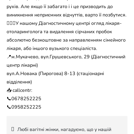
рухів. Але якщо її забагато і і це призводить до
виникнення неприємних відчуттів, варто її позбутися.
🧑🏻‍⚕️У нашому Діагностичному центрі огляд лікаря-
отоларинголога та видалення сірчаних пробок
абсолютно безкоштовне за направленням сімейного
лікаря, або іншого вузького спеціаліста.
📍м.Мукачево, вул.Грушевського, 29 (Діагностичний
центр лікарні)
вул.А.Новака (Пирогова) 8-13 (стаціонарні
відділення)
📥 callcentr:
📞0678252225
📞0958252225
Навігація
Любі вагітні жінки, нагадуємо, що у нашій