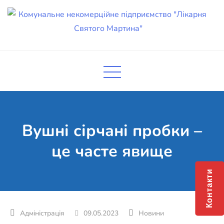
Skip
to
content
Комунальне некомерційне
Поліклініка Мукачево
підприємство "Лікарня Святого
Мартина"
Вушні сірчані пробки –
це часте явище
Контакти
09.05.2023
Новини