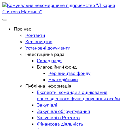
Skip
to
content
Поліклініка Мукачево
Комунальне некомерційне
Про нас
Контакти
підприємство "Лікарня
Керівництво
Установчі документи
Святого Мартина"
Інвестиційна рада
Склад ради
Благодійний фонд
Керівництво фонду
Благодійники
Публічна інформація
Експертні команди з оцінювання
повсякденного функціонування особи
Закупівлі
Закупівлі обґрунтування
Закупівлі в Prozorro
Фінансова діяльність