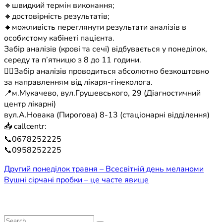
🔹швидкий термін виконання;
🔹достовірність результатів;
🔹можливість переглянути результати аналізів в
особистому кабінеті пацієнта.
Забір аналізів (крові та сечі) відбувається у понеділок,
середу та п’ятницю з 8 до 11 години.
☝🏻Забір аналізів проводиться абсолютно безкоштовно
за направленням від лікаря-гінеколога.
📍м.Мукачево, вул.Грушевського, 29 (Діагностичний
центр лікарні)
вул.А.Новака (Пирогова) 8-13 (стаціонарні відділення)
📥 callcentr:
📞0678252225
📞0958252225
Навігація
Другий понеділок травня – Всесвітній день меланоми
Вушні сірчані пробки – це часте явище
записів
Search