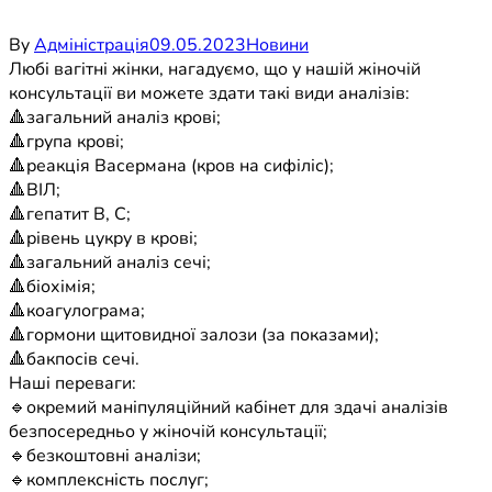
By
Адміністрація
09.05.2023
Новини
Любі вагітні жінки, нагадуємо, що у нашій жіночій
консультації ви можете здати такі види аналізів:
🔺загальний аналіз крові;
🔺група крові;
🔺реакція Васермана (кров на сифіліс);
🔺ВІЛ;
🔺гепатит B, C;
🔺рівень цукру в крові;
🔺загальний аналіз сечі;
🔺біохімія;
🔺коагулограма;
🔺гормони щитовидної залози (за показами);
🔺бакпосів сечі.
Наші переваги:
🔹окремий маніпуляційний кабінет для здачі аналізів
безпосередньо у жіночій консультації;
🔹безкоштовні аналізи;
🔹комплексність послуг;