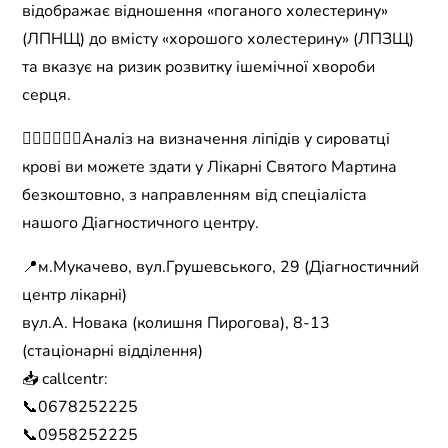
відображає відношення «поганого холестерину»
(ЛПНЩ) до вмісту «хорошого холестерину» (ЛПЗЩ)
та вказує на ризик розвитку ішемічної хвороби
серця.
👩🏻‍⚕️🧑🏻‍⚕️Аналіз на визначення ліпідів у сироватці
крові ви можете здати у Лікарні Святого Мартина
безкоштовно, з направленням від спеціаліста
нашого Діагностичного центру.
📍м.Мукачево, вул.Грушевського, 29 (Діагностичний
центр лікарні)
вул.А. Новака (колишня Пирогова), 8-13
(стаціонарні відділення)
📥 callcentr:
📞0678252225
📞0958252225