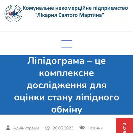
Skip
to
content
Комунальне некомерційне
Поліклініка Мукачево
підприємство "Лікарня Святого
Мартина"
Ліпідограма – це
комплексне
дослідження для
оцінки стану ліпідного
обміну
26.05.2023
Новини