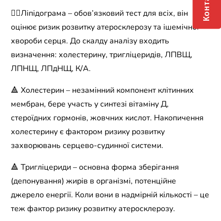
Контакти
👉🏼Ліпідограма – обов’язковий тест для всіх, він
оцінює ризик розвитку атеросклерозу та ішемічної
хвороби серця. До скалду аналізу входить
визначення: холестерину, тригліцеридів, ЛПВЩ,
ЛПНЩ, ЛПдНЩ, К/А.
🔺 Холестерин – незамінний компонент клітинних
мембран, бере участь у синтезі вітаміну Д,
стероїдних гормонів, жовчних кислот. Накопичення
холестерину є фактором ризику розвитку
захворювань серцево-судинної системи.
🔺 Тригліцериди – основна форма зберігання
(депонування) жирів в організмі, потенційне
джерело енергії. Коли вони в надмірній кількості – це
теж фактор ризику розвитку атеросклерозу.