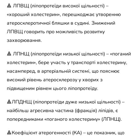
🔺 ЛПВЩ (ліпопротеїди високої щільності) –
«хороший холестерин», перешкоджає утворенню
атеросклеротичної бляшки в судині. Знижений
ЛПВЩ говорить про можливість розвитку
захворювання.
🔺 ЛПНЩ (ліпопротеїди низької щільності) – «поганий
холестерин», бере участь у транспорті холестерину,
насамперед, в артеріальній системі, що пояснює
високий рівень атеросклерозу у хворих з
підвищеним рівнем цього ліпопротеїду.
🔺ЛПДНЩ (ліпопротеїди дуже низької щільності) –
найбільш агресивна частина (фракція) ліпідів, є
попередниками «поганого холестерину» (ЛПНЩ).
🔺Коефіцієнт атерогенності (КА) – це показник, що