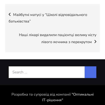
Навігація
Майбутні матусі у “Школі відповідального
батьківства”
записів
Наші лікарі видалили пацієнтці велику кісту
лівого яєчника з перекрутом
Search
for:
Розробка та супровід від компанії
"Оптимальні
ІТ-рішення"