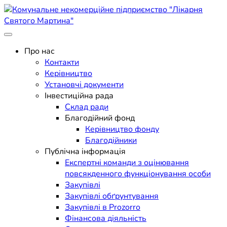
Skip
to
content
Поліклініка Мукачево
Комунальне некомерційне
Про нас
Контакти
підприємство "Лікарня
Керівництво
Установчі документи
Святого Мартина"
Інвестиційна рада
Склад ради
Благодійний фонд
Керівництво фонду
Благодійники
Публічна інформація
Експертні команди з оцінювання
повсякденного функціонування особи
Закупівлі
Закупівлі обґрунтування
Закупівлі в Prozorro
Фінансова діяльність