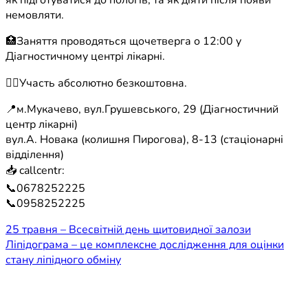
як підготуватися до пологів, та як діяти після появи
немовляти.
🏥Заняття проводяться щочетверга о 12:00 у
Діагностичному центрі лікарні.
☝🏼Участь абсолютно безкоштовна.
📍м.Мукачево, вул.Грушевського, 29 (Діагностичний
центр лікарні)
вул.А. Новака (колишня Пирогова), 8-13 (стаціонарні
відділення)
📥 callcentr:
📞0678252225
📞0958252225
Навігація
25 травня – Всесвітній день щитовидної залози
Ліпідограма – це комплексне дослідження для оцінки
записів
стану ліпідного обміну