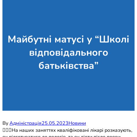
Майбутні матусі у “Школі
відповідального
батьківства”
By
Адміністрація
25.05.2023
Новини
👩🏻‍⚕️На наших заняттях кваліфіковані лікарі розказують,