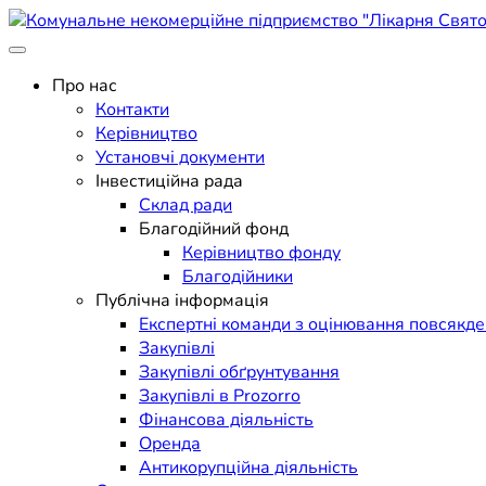
Skip
to
Поліклініка Мукачево
content
Комунальне некомерційне п
Про нас
Контакти
Керівництво
Установчі документи
Інвестиційна рада
Склад ради
Благодійний фонд
Керівництво фонду
Благодійники
Публічна інформація
Експертні команди з оцінювання повсякд
Закупівлі
Закупівлі обґрунтування
Закупівлі в Prozorro
Фінансова діяльність
Оренда
Антикорупційна діяльність