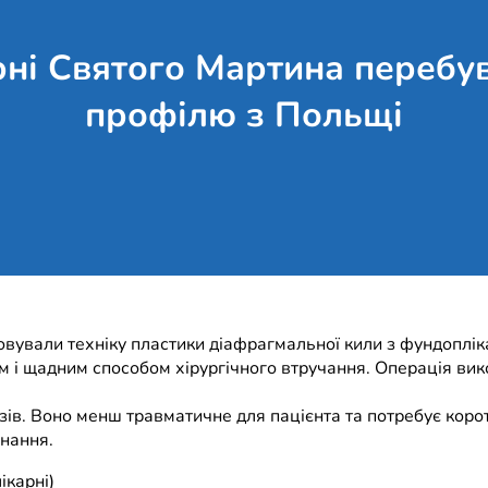
ні Святого Мартина перебува
профілю з Польщі
овували техніку пластики діафрагмальної кили з фундоплік
 і щадним способом хірургічного втручання. Операція вик
ів. Воно менш травматичне для пацієнта та потребує коротш
знання.
ікарні)