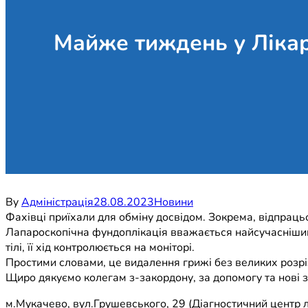
Майже тиждень у Лікар
By
Адміністрація
28.08.2023
Новини
Фахівці приїхали для обміну досвідом. Зокрема, відпраць
Лапароскопічна фундоплікація вважається найсучаснішим
тілі, її хід контролюється на моніторі.
Простими словами, це видалення грижі без великих розріз
Щиро дякуємо колегам з-закордону, за допомогу та нові 
м.Мукачево, вул.Грушевського, 29 (Діагностичний центр л