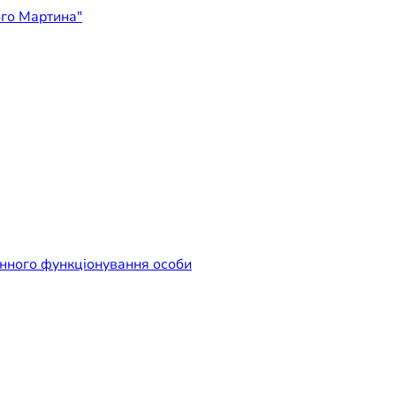
ідприємство "Лікарня Свят
енного функціонування особи