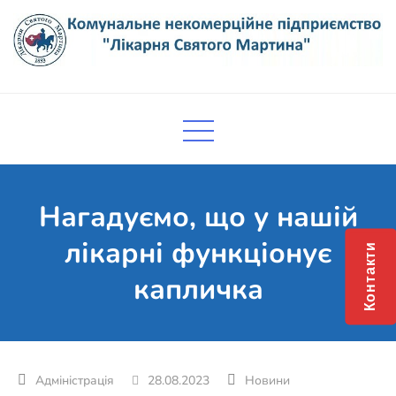
Skip
to
content
Комунальне некомерційне
Поліклініка Мукачево
підприємство "Лікарня Святого
Мартина"
Нагадуємо, що у нашій
лікарні функціонує
Контакти
капличка
28.08.2023
Новини