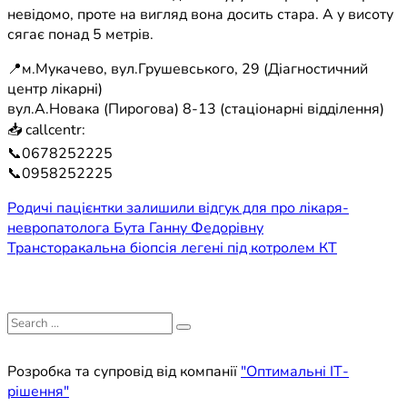
невідомо, проте на вигляд вона досить стара. А у висоту
сягає понад 5 метрів.
📍м.Мукачево, вул.Грушевського, 29 (Діагностичний
центр лікарні)
вул.А.Новака (Пирогова) 8-13 (стаціонарні відділення)
📥 callcentr:
📞0678252225
📞0958252225
Навігація
Родичі пацієнтки залишили відгук для про лікаря-
невропатолога Бута Ганну Федорівну
записів
Трансторакальна біопсія легені під котролем КТ
Search
for:
Розробка та супровід від компанії
"Оптимальні ІТ-
рішення"