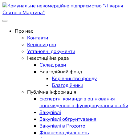
Skip
to
content
Поліклініка Мукачево
Комунальне некомерційне
Про нас
Контакти
підприємство "Лікарня
Керівництво
Установчі документи
Святого Мартина"
Інвестиційна рада
Склад ради
Благодійний фонд
Керівництво фонду
Благодійники
Публічна інформація
Експертні команди з оцінювання
повсякденного функціонування особи
Закупівлі
Закупівлі обґрунтування
Закупівлі в Prozorro
Фінансова діяльність