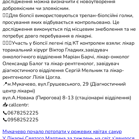
дослідження можна визначити є новоутворення
доброякісним чи злоякісним.
☝🏼Для біопсії використовуються трепан-біопсійні голки,
просування яких відбувається контрольовано. Це
дослідження виконується під місцевим знеболення та не
потребує довго перебування в лікарні.
🧑🏻‍⚕️Участь у біопсії легені під КТ контролем взяли: лікар
торакальний хірург Віктор Гладких,завідувач
онкологічного відділення Маріан Барчі, лікар-онколог
Олександр Балог та лікар-рентгенолог, завідувач
діагностичного відділення Сергій Мельник та лікар-
рентгенолог Лілія Цогла.
📍м.Мукачево, вул.Грушевського, 29 (Діагностичний
центр лікарні)
вул.А.Новака (Пирогова) 8-13 (стаціонарні відділення)
📥 callcentr:
📞0678252225
📞0958252225
Навігація
Мукачево почало потопати у рожевих квітах сакур
У Лікарні Святого Мартина за тиждень на світ з’явилося