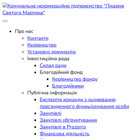
Skip
to
content
Поліклініка Мукачево
Комунальне некомерційне
Про нас
Контакти
підприємство "Лікарня
Керівництво
Установчі документи
Святого Мартина"
Інвестиційна рада
Склад ради
Благодійний фонд
Керівництво фонду
Благодійники
Публічна інформація
Експертні команди з оцінювання
повсякденного функціонування особи
Закупівлі
Закупівлі обґрунтування
Закупівлі в Prozorro
Фінансова діяльність