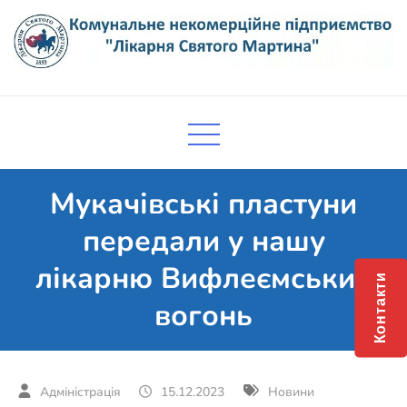
Skip
to
content
Комунальне некомерційне
Поліклініка Мукачево
підприємство "Лікарня Святого
Мартина"
Мукачівські пластуни
передали у нашу
лікарню Вифлеємський
Контакти
вогонь
15.12.2023
Новини