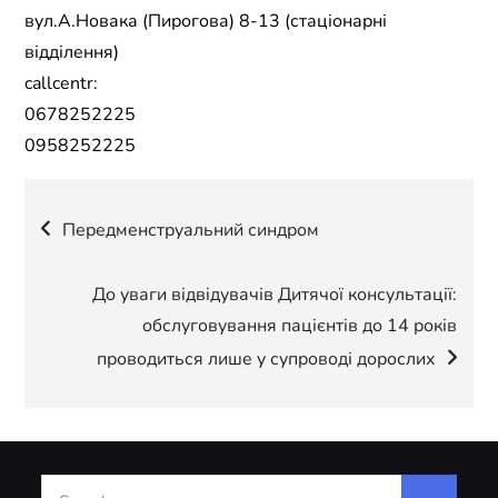
вул.А.Новака (Пирогова) 8-13 (стаціонарні
відділення)
callcentr:
0678252225
0958252225
Навігація
Передменструальний синдром
записів
До уваги відвідувачів Дитячої консультації:
обслуговування пацієнтів до 14 років
проводиться лише у супроводі дорослих
Search