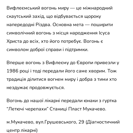
Вифлеємський вогонь миру — це міжнародний
скаутський захід, що відбувається щороку
напередодні Різдва. Основна мета — поширити
символічний вогонь з місця народження Ісуса
Христа до всіх, хто його потребує. Вогонь є
символом доброї справи і підтримки.
Вперше вогонь з Вифлеєму до Європи привезли у
1986 році і тоді передали його саме хворим. Тож
традиція ділитися вогнем миру і добра з тими хто
нездужає продовжується.
Вогонь до нашої лікарні передали юнаки з гуртка
“Летючі черепахи” Станиці Пласт Мукачево.
м.Мукачево, вул.Грушевського, 29 (Діагностичний
центр лікарні)