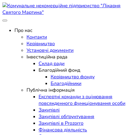
Skip
to
content
Поліклініка Мукачево
Комунальне некомерційне
Про нас
Контакти
підприємство "Лікарня
Керівництво
Установчі документи
Святого Мартина"
Інвестиційна рада
Склад ради
Благодійний фонд
Керівництво фонду
Благодійники
Публічна інформація
Експертні команди з оцінювання
повсякденного функціонування особи
Закупівлі
Закупівлі обґрунтування
Закупівлі в Prozorro
Фінансова діяльність