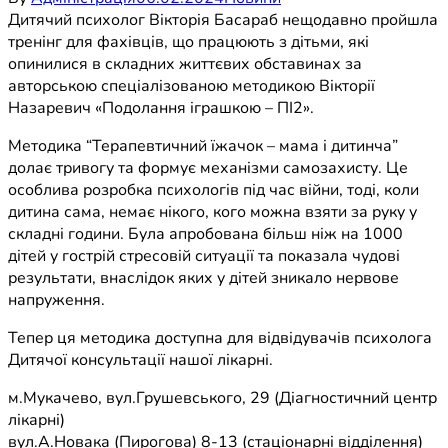
Дитячий психолог Вікторія Басараб нещодавно пройшла
тренінг для фахівців, що працюють з дітьми, які
опинилися в складних життєвих обставинах за
авторською спеціалізованою методикою Вікторії
Назаревич «Подолання іграшкою – ПІ2».
Методика “Терапевтичний їжачок – мама і дитинча”
долає тривогу та формує механізми самозахисту. Це
особлива розробка психологів під час війни, тоді, коли
дитина сама, немає нікого, кого можна взяти за руку у
складні години. Була апробована більш ніж на 1000
дітей у гострій стресовій ситуації та показала чудові
результати, внаслідок яких у дітей зникало нервове
напруження.
Тепер ця методика доступна для відвідувачів психолога
Дитячої консультації нашої лікарні.
м.Мукачево, вул.Грушевського, 29 (Діагностичний центр
лікарні)
вул.А.Новака (Пирогова) 8-13 (стаціонарні відділення)