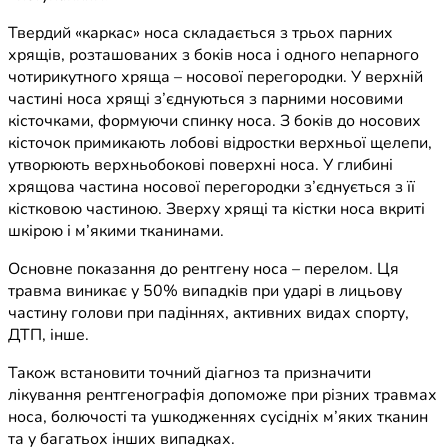
Твердий «каркас» носа складається з трьох парних
хрящів, розташованих з боків носа і одного непарного
чотирикутного хряща – носової перегородки. У верхній
частині носа хрящі з’єднуються з парними носовими
кісточками, формуючи спинку носа. З боків до носових
кісточок примикають лобові відростки верхньої щелепи,
утворюють верхньобокові поверхні носа. У глибині
хрящова частина носової перегородки з’єднується з її
кістковою частиною. Зверху хрящі та кістки носа вкриті
шкірою і м’якими тканинами.
Основне показання до рентгену носа – перелом. Ця
травма виникає у 50% випадків при ударі в лицьову
частину голови при падіннях, активних видах спорту,
ДТП, інше.
Також встановити точний діагноз та призначити
лікування рентгенографія допоможе при різних травмах
носа, болючості та ушкодженнях сусідніх м’яких тканин
та у багатьох інших випадках.