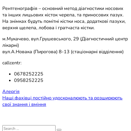
Рентгенографія – основний метод діагностики носових
та інших лицьових кісток черепа, та приносових пазух.
На знімках будуть помітні кістки носа, додаткові пазухи,
верхня щелепа, лобова і гратчаста кістки.
м.Мукачево, вул.Грушевського, 29 (Діагностичний центр
лікарні)
вул.А.Новака (Пирогова) 8-13 (стаціонарні відділення)
callcentr:
0678252225
0958252225
Навігація
Алергія
Наші фахівці постійно удосконалюють та розширюють
записів
свої знання і вміння
Search