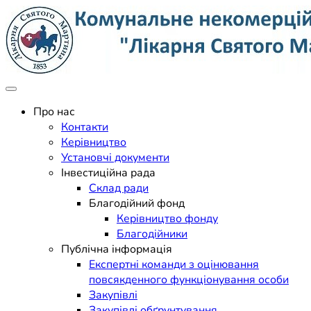
Skip
to
content
Поліклініка Мукачево
Комунальне некомерційне
Про нас
Контакти
підприємство "Лікарня
Керівництво
Установчі документи
Святого Мартина"
Інвестиційна рада
Склад ради
Благодійний фонд
Керівництво фонду
Благодійники
Публічна інформація
Експертні команди з оцінювання
повсякденного функціонування особи
Закупівлі
Закупівлі обґрунтування