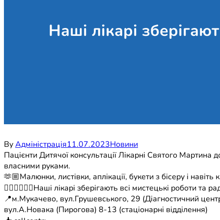
Наші лікарі зберігают
By
Адміністрація
11.07.2023
Новини
Пацієнти Дитячої консультації Лікарні Святого Мартина до
власними руками.
🫶🏼Малюнки, листівки, аплікації, букети з бісеру і навіть 
🧑🏻‍⚕️👩🏻‍⚕️Наші лікарі зберігають всі мистецькі роботи та
📍м.Мукачево, вул.Грушевського, 29 (Діагностичний центр
вул.А.Новака (Пирогова) 8-13 (стаціонарні відділення)