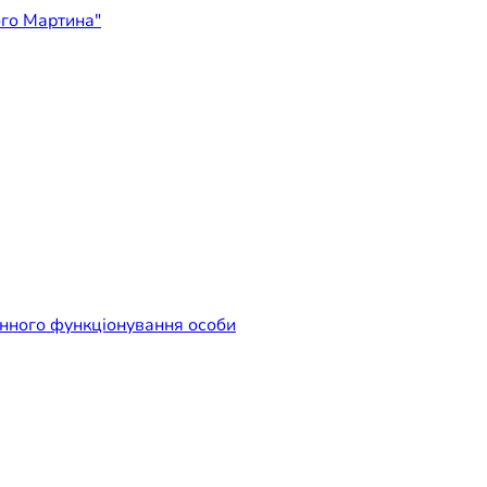
ідприємство "Лікарня Свят
енного функціонування особи