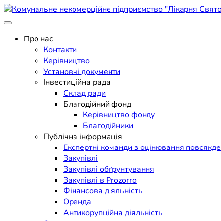
Skip
to
Поліклініка Мукачево
content
Комунальне некомерційне п
Про нас
Контакти
Керівництво
Установчі документи
Інвестиційна рада
Склад ради
Благодійний фонд
Керівництво фонду
Благодійники
Публічна інформація
Експертні команди з оцінювання повсякд
Закупівлі
Закупівлі обґрунтування
Закупівлі в Prozorro
Фінансова діяльність
Оренда
Антикорупційна діяльність