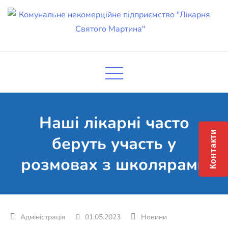
Skip
to
content
Комунальне некомерційне
Поліклініка Мукачево
підприємство "Лікарня Святого
Мартина"
Наші лікарні часто
Контакти
беруть участь у
розмовах з школярами
01.05.2023
Новини