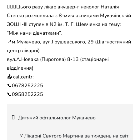
👩🏻‍⚕️Цього разу лікар акушер-гінеколог Наталія
Стецьо розмовляла з 8-микласницями Мукачівській
ЗОШ І-ІІІ ступенів N2 ім. Т. Г. Шевченка на тему:
“Між нами дівчатками”.
📍м.Мукачево, вул.Грушевського, 29 (Діагностичний
центр лікарні)
вул.А.Новака (Пирогова) 8-13 (стаціонарні
відділення)
📥 callcentr:
📞0678252225
📞0958252225
Навігація
Дитячий офтальмолог Мукачево
записів
У Лікарні Святого Мартина за тиждень на світ