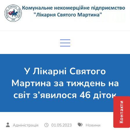
Skip
to
content
Комунальне некомерційне
Поліклініка Мукачево
підприємство "Лікарня Святого
Мартина"
У Лікарні Святого
Мартина за тиждень на
світ з’явилося 46 діток
Контакти
01.05.2023
Новини