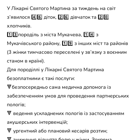
У Лікарні Святого Мартина за тиждень на світ
з’явилося 4️⃣6️⃣ діток, 2️⃣6️⃣ дівчаток та 2️⃣0️⃣
хлопчиків.
1️⃣3️⃣породіль з міста Мукачева, 1️⃣4️⃣ з
Мукачівського району, 1️⃣9️⃣ з інших міст та районів
(3 жінки тимчасово переселені у зв’язку з воєнним
станом в країні).
Для породіллі у Лікарні Святого Мартина
безоплатними є такі послуги:
🔻безпосередньо сама медична допомога із
забезпеченням умов для проведення партнерських
пологів;
🔻 ведення ускладнених пологів із застосуванням
акушерських інтервенцій;
🔻 ургентний або плановий кесарів розтин;
🔻 зниження відчуття болю у жінки. Зокрема,