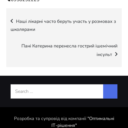
Навігація
Наші лікарні часто беруть участь у розмовах з
школярами
записів
Пані Катерина перенесла гострий ішемічний
інсульт
Search
for:
Розробка та супровід від компанії
"Оптимальні
ІТ-рішення"