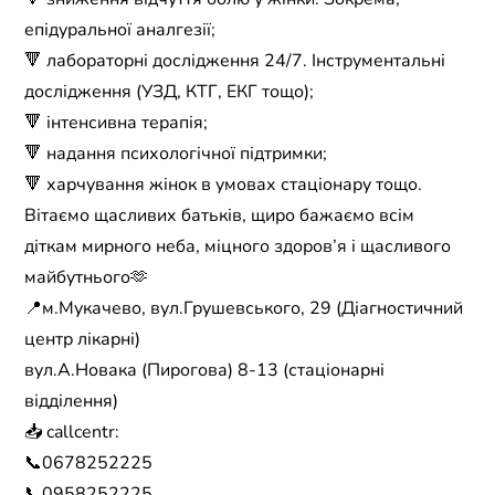
епідуральної аналгезії;
🔻 лабораторні дослідження 24/7. Інструментальні
дослідження (УЗД, КТГ, ЕКГ тощо);
🔻 інтенсивна терапія;
🔻 надання психологічної підтримки;
🔻 харчування жінок в умовах стаціонару тощо.
Вітаємо щасливих батьків, щиро бажаємо всім
діткам мирного неба, міцного здоров’я і щасливого
майбутнього🫶
📍м.Мукачево, вул.Грушевського, 29 (Діагностичний
центр лікарні)
вул.А.Новака (Пирогова) 8-13 (стаціонарні
відділення)
📥 callcentr:
📞0678252225
📞0958252225