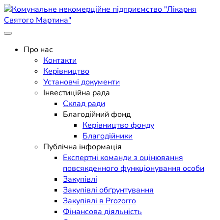
Skip
to
content
Поліклініка Мукачево
Комунальне некомерційне
Про нас
Контакти
підприємство "Лікарня
Керівництво
Установчі документи
Святого Мартина"
Інвестиційна рада
Склад ради
Благодійний фонд
Керівництво фонду
Благодійники
Публічна інформація
Експертні команди з оцінювання
повсякденного функціонування особи
Закупівлі
Закупівлі обґрунтування
Закупівлі в Prozorro
Фінансова діяльність