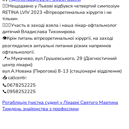
☝🏼Нещодавно у Львові відбувся четвертий симпозіум
RETINA LVIV 2023 «Вітреоретинальна хірургія і не
тільки».
👩🏻‍⚕️Участь в заході взяла і наша лікар-офтальмолог
дитячий Владислава Тихомирова.
👁Крім питань вітреоретинальної хірургії, на заході
розглядалися актуальні питання різних напрямків
офтальмології.
📍м.Мукачево, вул.Грушевського, 29 (Діагностичний
центр лікарні)
вул.А.Новака (Пирогова) 8-13 (стаціонарні відділення)
📥 callcentr:
📞0678252225
📞0958252225
Навігація
Ротабляція (чистка судин) у Лікарні Святого Мартина
Тиждень знайомства з професіями
записів