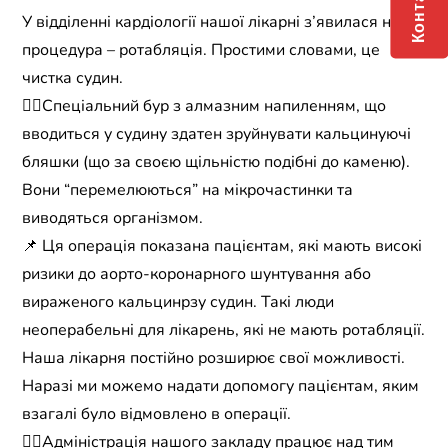
Контакти
У відділенні кардіології нашої лікарні з’явилася нова
процедура – ротабляція. Простими словами, це
чистка судин.
☝🏼Спеціальний бур з алмазним напиленням, що
вводиться у судину здатен зруйнувати кальцинуючі
бляшки (що за своєю щільністю подібні до каменю).
Вони “перемелюються” на мікрочастинки та
виводяться організмом.
📌 Ця операція показана пацієнтам, які мають високі
ризики до аорто-коронарного шунтування або
вираженого кальцинрзу судин. Такі люди
неоперабельні для лікарень, які не мають ротабляції.
Наша лікарня постійно розширює свої можливості.
Наразі ми можемо надати допомогу пацієнтам, яким
взагалі було відмовлено в операції.
👉🏼Адміністрація нашого закладу працює над тим