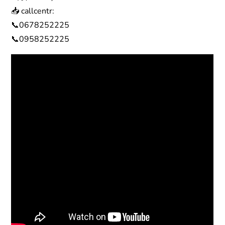
📥 callcentr:
📞0678252225
📞0958252225