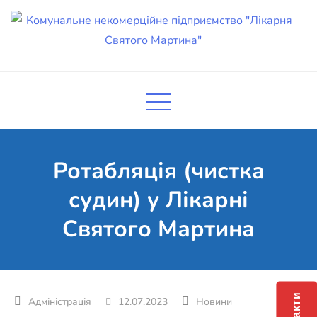
Skip
to
content
Комунальне некомерційне
Поліклініка Мукачево
підприємство "Лікарня Святого
Мартина"
Ротабляція (чистка
судин) у Лікарні
Святого Мартина
12.07.2023
Новини