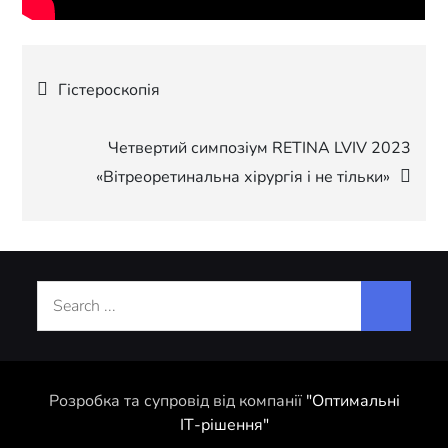
Навігація
Гістероскопія
записів
Четвертий симпозіум RETINA LVIV 2023
«Вітреоретинальна хірургія і не тільки»
Search
for:
Розробка та супровід від компанії
"Оптимальні
ІТ-рішення"