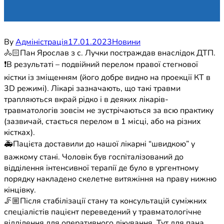
By
Адміністрація
17.01.2023
Новини
🚴🏻Пан Ярослав з с. Лучки постраждав внаслідок ДТП.
❗️В результаті – подвійний перелом правої стегнової
кістки із зміщенням (його добре видно на проекції КТ в
3D режимі). Лікарі зазначають, що такі травми
трапляються вкрай рідко і в деяких лікарів-
травматологів зовсім не зустрічаються за всю практику
(зазвичай, стається перелом в 1 місці, або на різних
кістках).
🚑Пацієта доставили до нашої лікарні “швидкою” у
важкому стані. Чоловік був госпіталізований до
відділення інтенсивної терапії де було в ургентному
порядку накладено скелетне витяжіння на праву нижню
кінцівку.
🦵🏼Після стабілізації стану та консультацій суміжних
спеціалістів пацієнт переведений у травматологічне
відділення для оперативного лікування. Тут для пана