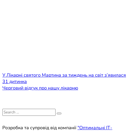
Навігація
У Лікарні святого Мартина за тиждень на світ з’явилася
31 дитинка
записів
Черговий відгук про нашу лікарню
Search
for:
Розробка та супровід від компанії
"Оптимальні ІТ-