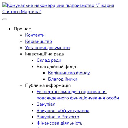
Skip
to
content
Поліклініка Мукачево
Комунальне некомерційне
Про нас
Контакти
підприємство "Лікарня
Керівництво
Установчі документи
Святого Мартина"
Інвестиційна рада
Склад ради
Благодійний фонд
Керівництво фонду
Благодійники
Публічна інформація
Експертні команди з оцінювання
повсякденного функціонування особи
Закупівлі
Закупівлі обґрунтування
Закупівлі в Prozorro
Фінансова діяльність