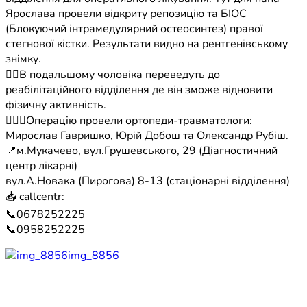
Ярослава провели відкриту репозицію та БІОС
(Блокуючий інтрамедулярний остеосинтез) правої
стегнової кістки. Результати видно на рентгенівському
знімку.
☝🏻В подальшому чоловіка переведуть до
реабілітаційного відділення де він зможе відновити
фізичну активність.
🧑🏻‍⚕️Операцію провели ортопеди-травматологи:
Мирослав Гавришко, Юрій Добош та Олександр Рубіш.
📍м.Мукачево, вул.Грушевського, 29 (Діагностичний
центр лікарні)
вул.А.Новака (Пирогова) 8-13 (стаціонарні відділення)
📥 callcentr:
📞0678252225
📞0958252225
img_8856