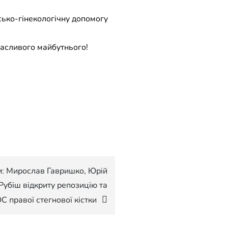
сько-гінекологiчну допомогу
щасливого майбутнього!
: Мирослав Гавришко, Юрій
убіш відкриту репозицію та
С правої стегнової кістки