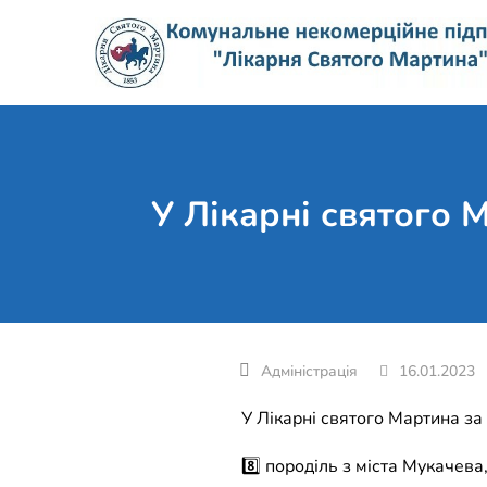
Skip
to
content
У Лікарні святого 
16.01.2023
У Лікарні святого Мартина за т
8️⃣ породіль з міста Мукачева,