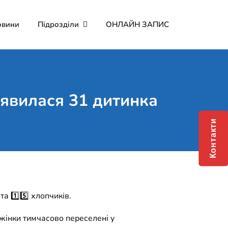
овини
Підрозділи
ОНЛАЙН ЗАПИС
йне підприємство "Лікарня
’явилася 31 дитинка
Контакти
та 1️⃣5️⃣ хлопчиків.
(2 жінки тимчасово переселені у