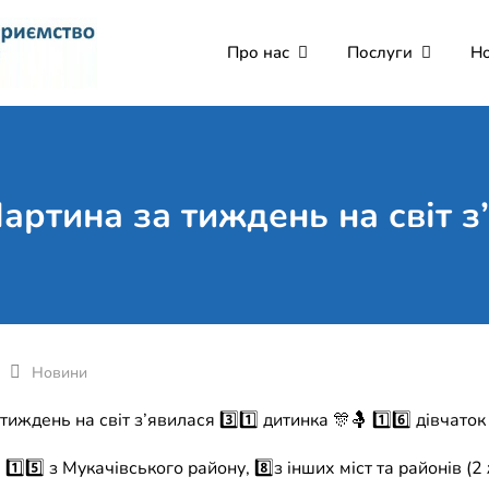
Про нас
Послуги
Н
Комунальне некомерці
Поліклініка Мукачево
Святого Мартина"
Мартина за тиждень на світ з
Новини
иждень на світ з’явилася 3️⃣1️⃣ дитинка 🎊🤱 1️⃣6️⃣ дівчаток 
 1️⃣5️⃣ з Мукачівського району, 8️⃣з інших міст та районів 