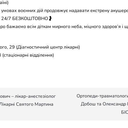
їні)
в умовах воєнних дій продовжує надавати екстрену акушер
їни 24/7 БЕЗКОШТОВНО🤰
ро бажаємо всім діткам мирного неба, міцного здоров’я і 
го, 29 (Діагностичний центр лікарні)
 (стаціонарні відділення)
Ортопеди-травматологи
вич – лікар-анестезіолог
Добош та Олександр Р
 Лікарні Святого Мартина
БІО