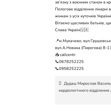
зв’язку з воєнним станом в кра
Пологове відділення лікарні 
жінкам з усіх куточків Укра
Вітаємо щасливих батьків, щи
Слава Україні🇺🇦
📍м.Мукачево, вул.Грушевсько
вул.А.Новака (Пирогова) 8-13
📥 callcentr:
📞0678252225
📞0958252225
Навігація
Дудаш Мирослав Васильо
кардіологічного відділення
записів