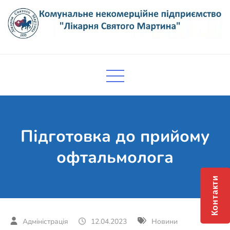
Skip
to
content
Комунальне некомерційне
Поліклініка Мукачево
підприємство "Лікарня Святого
Мартина"
Підготовка до прийому
офтальмолога
Контакти
12.04.2023
Новини