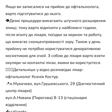
Якщо ви записалися на прийом до офтальмолога,
варто підготуватися до нього.
👁Деякі процедури вимагають штучного розширення
зіниці, тому варто відмінити у найближчі години,
після візиту до лікаря, поїздки за кермом та роботу,
що вимагає сконцентрованості зору. Також у день
прийому не потрібно користуватися декоративною
косметикою для очей. З собою до лікаря варто взяти
окуляри чи контактні лінзи, якими ви користуєтеся.
👩🏻‍⚕️Детальніше у відео розповідає лікар-
офтальмолог Ксенія Костур.
📍м.Мукачево, вул.Грушевського, 29 (Діагностичний
центр лікарні)
вул.А.Новака (Пирогова) 8-13 (стаціонарні
відділення)
📥 callcentr: