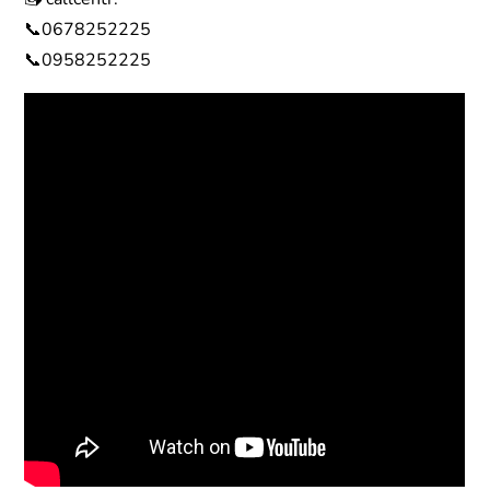
📞0678252225
📞0958252225