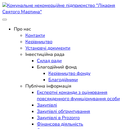
Skip
to
content
Поліклініка Мукачево
Комунальне некомерційне
Про нас
Контакти
підприємство "Лікарня
Керівництво
Установчі документи
Святого Мартина"
Інвестиційна рада
Склад ради
Благодійний фонд
Керівництво фонду
Благодійники
Публічна інформація
Експертні команди з оцінювання
повсякденного функціонування особи
Закупівлі
Закупівлі обґрунтування
Закупівлі в Prozorro
Фінансова діяльність