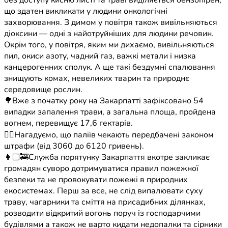
без доступу кисню листі та траві виділяється бензопірен,
що здатен викликати у людини онкологічні
захворювання. З димом у повітря також вивільняються
діоксини — одні з найотруйніших для людини речовин.
Окрім того, у повітря, яким ми дихаємо, вивільняються
пил, окиси азоту, чадний газ, важкі метали і низка
канцерогенних сполук. А ще такі бездумні спалювання
знищують комах, невеликих тварин та природнє
середовище рослин.
🌳Вже з початку року на Закарпатті зафіксовано 54
випадки запалення трави, а загальна площа, пройдена
вогнем, перевищує 17,6 гектарів.
☝🏼Нагадуємо, що паліїв чекають передбачені законом
штрафи (від 3060 до 6120 гривень).
👩🏻‍🚒Служба порятунку Закарпаття вкотре закликає
громадян суворо дотримуватися правил пожежної
безпеки та не провокувати пожежі в природних
екосистемах. Перш за все, не слід випалювати суху
траву, чагарники та сміття на присадибних ділянках,
розводити відкритий вогонь поруч із господарчими
будівлями а також не варто кидати недопалки та сірники