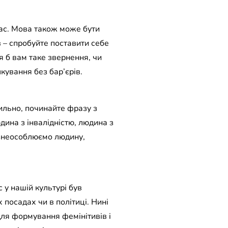
 нас. Мова також може бути
в – спробуйте поставити себе
я б вам таке звернення, чи
кування без бар’єрів.
вильно, починайте фразу з
юдина з інвалідністю, людина з
 знеособлюємо людину,
 у нашій культурі був
 посадах чи в політиці. Нині
для формування фемінітивів і