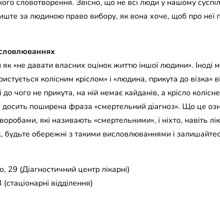
кого словотворення. Звісно, що не всі люди у нашому суспі
лиште за людиною право вибору, як вона хоче, щоб про неї п
исловлюваннях
як «не давати власних оцінок життю іншої людини». Іноді м
истується колісним кріслом» і «людина, прикута до візка» в
 до чого не прикута, на ній немає кайданів, а крісло колісн
, досить поширена фраза «смертельний діагноз». Що це оз
оробами, які називають «смертельними», і ніхто, навіть лі
ж, будьте обережні з такими висловлюваннями і залишайт
, 29 (Діагностичний центр лікарні)
 (стаціонарні відділення)