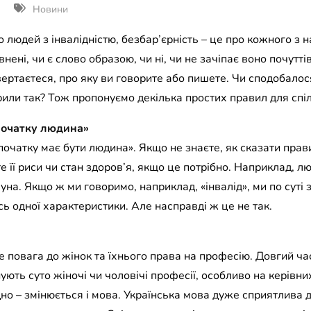
Новини
о людей з інвалідністю, безбар’єрність – це про кожного з
нені, чи є слово образою, чи ні, чи не зачіпає воно почутті
звертаєтеся, про яку ви говорите або пишете. Чи сподобалос
орили так? Тож пропонуємо декілька простих правил для спіл
початку людина»
початку має бути людина». Якщо не знаєте, як сказати пра
е її риси чи стан здоров’я, якщо це потрібно. Наприклад, л
на. Якщо ж ми говоримо, наприклад, «інвалід», ми по суті
їсь одної характеристики. Але насправді ж це не так.
е повага до жінок та їхнього права на професію. Довгий час
ують суто жіночі чи чоловічі професії, особливо на керівних
ідно – змінюється і мова. Українська мова дуже сприятлива 