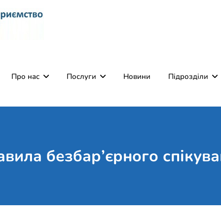
Комунальне некомерці
Поліклініка Мукачево
Святого Мартина"
Про нас
Послуги
Новини
Підрозділи
вила безбар’єрного спікув