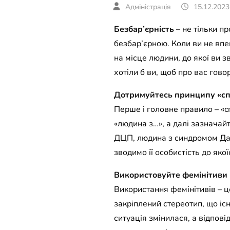
15.12.2023
Безбар’єрність
– не тільки пр
безбар’єрною. Коли ви не впев
на місце людини, до якої ви 
хотіли б ви, щоб про вас гов
Дотримуйтесь принципу «с
Перше і головне правило – «c
«людина з…», а далі зазначайт
ДЦП, людина з синдромом Дау
зводимо її особистість до яко
Використовуйте фемінітиви
Використання фемінітивів – ц
закріплений стереотип, що існ
ситуація змінилася, а відпов