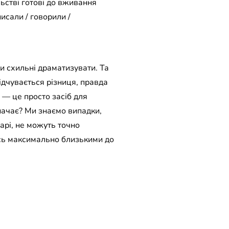
льстві готові до вживання
исали / говорили /
и схильні драматизувати. Та
ідчувається різниця, правда
е — це просто засіб для
начає? Ми знаємо випадки,
карі, не можуть точно
есь максимально близькими до