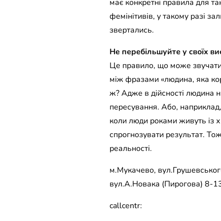
має конкретні правила для та
фемінітивів, у такому разі за
звертались.
Не перебільшуйте у своїх в
Це правило, що може звучати 
між фразами «людина, яка кор
ж? Адже в дійсності людина ні
пересування. Або, наприклад
коли люди роками живуть із хв
спрогнозувати результат. То
реальності.
м.Мукачево, вул.Грушевського
вул.А.Новака (Пирогова) 8-13
callcentr: