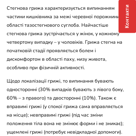
Контакти
Стегнова грижа характеризується випинанням
частини кишківника за межі черевної порожнини, в
області тазостегнового суглоба. Найчастіше
стегнова грижа зустрічається у жінок, у кожному
четвертому випадку – у чоловіків. Грижа стегна на
початковій стадії проявляється болем і
дискомфортом в області паху, низу живота,
особливо при фізичній активності.
Щодо локалізації грижі, то випинання бувають
односторонні (30% випадків бувають з лівого боку,
60% – з правого) та двосторонні (10%). Також є
вправимі грижі (у спокої грижа сама вправляється
на місце); невправимі грижі (під час зміни
положення тіла вона не змінює форми і не зникає);
ущемлені грижі (потребує невідкладної допомоги).