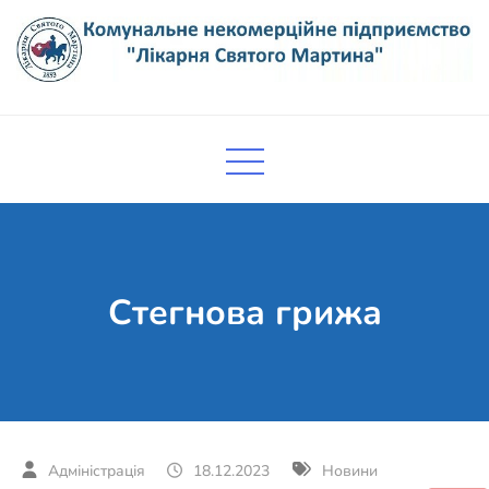
Skip
to
content
Комунальне некомерційне
Поліклініка Мукачево
підприємство "Лікарня Святого
Мартина"
Стегнова грижа
18.12.2023
Новини