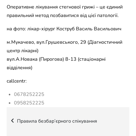
Оперативне лікування стегнової грижі – це єдиний
правильний метод позбавитися від цієї патології.
на фото: лікар-хірург Коструб Василь Васильович
м.Мукачево, вул.Грушевського, 29 (Діагностичний
центр лікарні)
вул.А.Новака (Пирогова) 8-13 (стаціонарні
відділення)
callcentr:
0678252225
0958252225
Навігація
Правила безбар’єрного спікування
записів