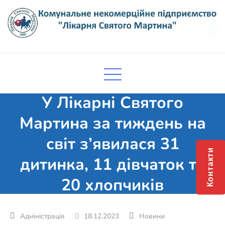
Skip
to
content
Комунальне некомерційне
Поліклініка Мукачево
підприємство "Лікарня Святого
Мартина"
У Лікарні Святого
Мартина за тиждень на
світ з’явилася 31
Контакти
дитинка, 11 дівчаток та
20 хлопчиків
18.12.2023
Новини