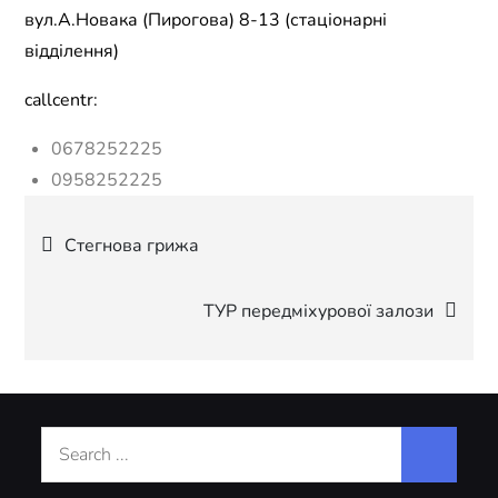
вул.А.Новака (Пирогова) 8-13 (стаціонарні
відділення)
callcentr:
0678252225
0958252225
Навігація
Стегнова грижа
записів
ТУР передміхурової залози
Search
for: