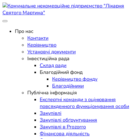
Skip
to
content
Поліклініка Мукачево
Комунальне некомерційне
Про нас
Контакти
підприємство "Лікарня
Керівництво
Установчі документи
Святого Мартина"
Інвестиційна рада
Склад ради
Благодійний фонд
Керівництво фонду
Благодійники
Публічна інформація
Експертні команди з оцінювання
повсякденного функціонування особи
Закупівлі
Закупівлі обґрунтування
Закупівлі в Prozorro
Фінансова діяльність