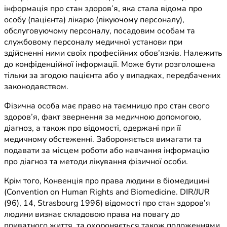
інформація про стан здоров’я, яка стала відома про
особу (пацієнта) лікарю (лікуючому персоналу),
обслуговуючому персоналу, посадовим особам та
службовому персоналу медичної установи при
здійсненні ними своїх професійних обов’язків. Належить
до конфіденційної інформації. Може бути розголошена
тільки за згодою пацієнта або у випадках, передбачених
законодавством.
Фізична особа має право на таємницю про стан свого
здоров’я, факт звернення за медичною допомогою,
діагноз, а також про відомості, одержані при її
медичному обстеженні. Забороняється вимагати та
подавати за місцем роботи або навчання інформацію
про діагноз та методи лікування фізичної особи.
Крім того, Конвенція про права людини в біомедицині
(Convention on Human Rights and Biomedicine. DIR/JUR
(96), 14, Strasbourg 1996) відомості про стан здоров’я
людини визнає складовою права на повагу до
приватного життя, та охороняється також положеннями