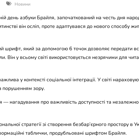
Новини
ітній день азбуки Брайля, започаткований на честь дня на
тинстві він осліп, проте адаптувався до нового способу жи
й шрифт, який за допомогою 6 точок дозволяє передати всі
ли. Він у всьому світі використовується незрячими для чит
жлива у контексті соціальної інтеграції. У світі нарахову
з порушенням зору.
я — нагадування про важливість доступності та незалежно
альної стратегії зі створення безбар’єрного простору в Ук
формаційні таблички, продубльовані шрифтом Брайля.