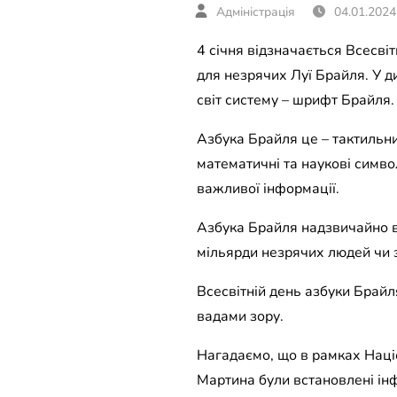
04.01.2024
4 січня відзначається Всесв
для незрячих Луї Брайля. У ди
світ систему – шрифт Брайля.
Азбука Брайля це – тактильни
математичні та наукові симво
важливої інформації.
Азбука Брайля надзвичайно ва
мільярди незрячих людей чи 
Всесвітній день азбуки Брайл
вадами зору.
Нагадаємо, що в рамках Націон
Мартина були встановлені ін