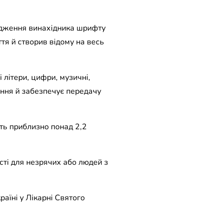
родження винахідника шрифту
ття й створив відому на весь
 літери, цифри, музичні,
ання й забезпечує передачу
ють приблизно понад 2,2
сті для незрячих або людей з
раїні у Лікарні Святого