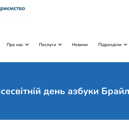
Комунальне некомерці
Поліклініка Мукачево
Святого Мартина"
Про нас
Послуги
Новини
Підрозділи
сесвітній день азбуки Брай