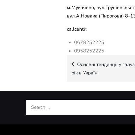
м.Мукачево, вул.Грушевського
вул.А.Новака (Пирогова) 8-13
callcentr:
0678252225
0958252225
Навігація
Основні тенденції у галуз
рік в Україні
записів
Search
for: