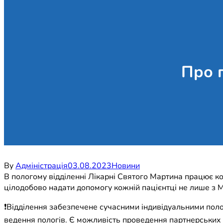
Про 
By
Адміністрація
03.08.2023
Новини
В пологому відділенні Лікарні Святого Мартина працює ком
цілодобово надати допомогу кожній пацієнтці не лише з Му
❗Відділення забезпечене сучасними індивідуальними по
ведення пологів. Є можливість проведення партнерських 