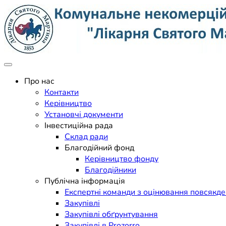
Skip
to
content
Поліклініка Мукачево
Комунальне некомерційне п
Про нас
Контакти
Керівництво
Установчі документи
Інвестиційна рада
Склад ради
Благодійний фонд
Керівництво фонду
Благодійники
Публічна інформація
Експертні команди з оцінювання повсякд
Закупівлі
Закупівлі обґрунтування
Закупівлі в Prozorro