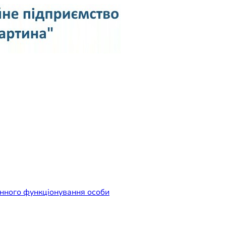
ідприємство "Лікарня Свят
енного функціонування особи