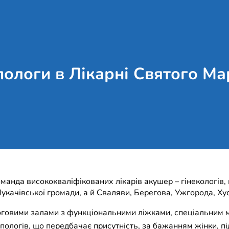
пологи в Лікарні Святого Ма
анда висококваліфікованих лікарів акушер – гінекологів, не
качівської громади, а й Сваляви, Берегова, Ужгорода, Хуст
логовими залами з функціональними ліжками, спеціальним
пологів, що передбачає присутність, за бажанням жінки, п