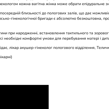
інекологом кожна вагітна жінка може обрати епідуральне з
посередній близькості до пологових залів, що дає можливі
рсько-гінекологічної бригади є абсолютно безкоштовна, пр
тини при народженні, встановлення тактильного та зоровог
сі необхідні комфортні умови для перебування матері і дити
дає, лікар акушер-гінеколог пологового відділення, Телич
ікарні)