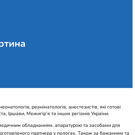
ртина
онатологів, реаніматологів, анестезистів, які готові
а, Іршави, Межигір’я та інших регіонів України.
 медичним обладнанням, апаратурою та засобами для
ідготовленого партнера у пологах. Також за бажанням та