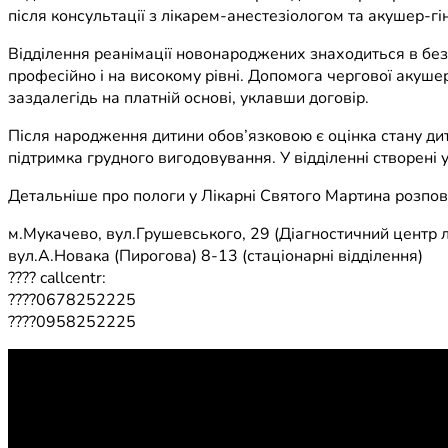
після консультації з лікарем-анестезіологом та акушер-г
Відділення реанімації новонароджених знаходиться в без
професійно і на високому рівні. Допомога чергової акуше
заздалегідь на платній основі, уклавши договір.
Після народження дитини обов’язковою є оцінка стану ди
підтримка грудного вигодовування. У відділенні створені у
Детальніше про пологи у Лікарні Святого Мартина розпові
м.Мукачево, вул.Грушевського, 29 (Діагностичний центр л
вул.А.Новака (Пирогова) 8-13 (стаціонарні відділення)
???? callcentr:
????0678252225
????0958252225