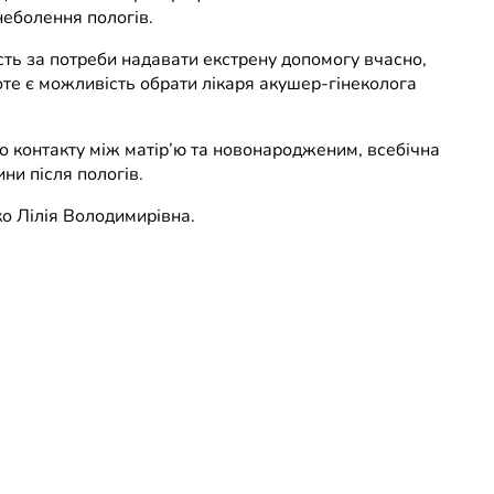
неболення пологів.
сть за потреби надавати екстрену допомогу вчасно,
оте є можливість обрати лікаря акушер-гінеколога
о контакту між матір’ю та новонародженим, всебічна
ни після пологів.
ко Лілія Володимирівна.