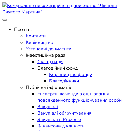
Skip
to
content
Поліклініка Мукачево
Комунальне некомерційне
Про нас
Контакти
підприємство "Лікарня
Керівництво
Установчі документи
Святого Мартина"
Інвестиційна рада
Склад ради
Благодійний фонд
Керівництво фонду
Благодійники
Публічна інформація
Експертні команди з оцінювання
повсякденного функціонування особи
Закупівлі
Закупівлі обґрунтування
Закупівлі в Prozorro
Фінансова діяльність