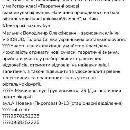
у майстер-класі «Теоретичні основі
факоемульсифікації». Навчання проводилося на базі
офтальмологічної клініки «Visiobud”, м. Київ.
❗️Лектором заходу був
Мельник Володимир Олексійович – засновник клініки
VISIOBUD, Голова Спілки українських офтальмохірургів.
????Участь наших фахівців у майстер-класі дала
можливість отримати нові сучасні теоретичні знання,
прийняти участь у розборі живих практичних
відеокейсів, отримати відповіді на найважливіші
запитання, а також підвищити та удосконалити рівень
теоретичних та практичних знань у техніці
офтальмохірургії.
????м.Мукачево, вул.Грушевського, 29 (Діагностичний
центр лікарні)
вул.А.Новака (Пирогова) 8-13 (стаціонарні відділення)
???? callcentr:
????0678252225
????0958252225