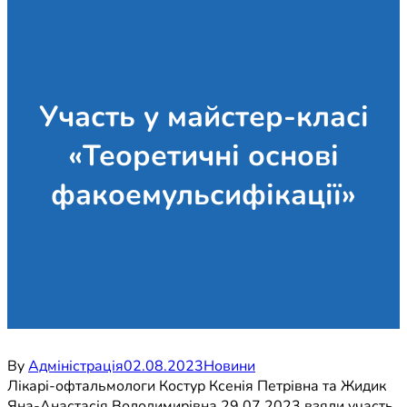
Участь у майстер-класі
«Теоретичні основі
факоемульсифікації»
By
Адміністрація
02.08.2023
Новини
Лікарі-офтальмологи Костур Ксенія Петрівна та Жидик
Яна-Анастасія Володимирівна 29.07.2023 взяли участь