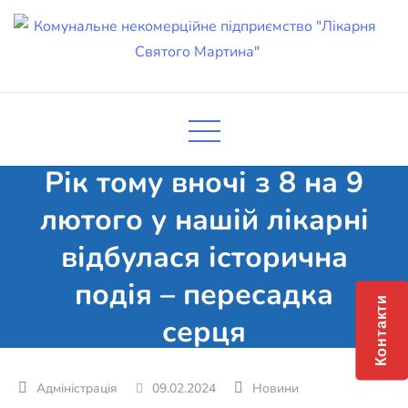
Skip
to
content
Комунальне некомерційне
Поліклініка Мукачево
підприємство "Лікарня Святого
Мартина"
Рік тому вночі з 8 на 9
лютого у нашій лікарні
відбулася історична
подія – пересадка
Контакти
серця
09.02.2024
Новини