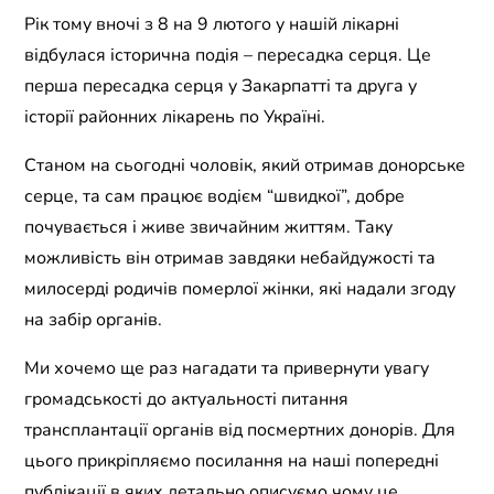
Рік тому вночі з 8 на 9 лютого у нашій лікарні
відбулася історична подія – пересадка серця. Це
перша пересадка серця у Закарпатті та друга у
історії районних лікарень по Україні.
Станом на сьогодні чоловік, який отримав донорське
серце, та сам працює водієм “швидкої”, добре
почувається і живе звичайним життям. Таку
можливість він отримав завдяки небайдужості та
милосерді родичів померлої жінки, які надали згоду
на забір органів.
Ми хочемо ще раз нагадати та привернути увагу
громадськості до актуальності питання
трансплантації органів від посмертних донорів. Для
цього прикріпляємо посилання на наші попередні
публікації в яких детально описуємо чому це