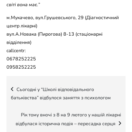
світі вона має.
”
м.Мукачево, вул.Грушевського, 29 (Діагностичний
центр лікарні)
вул.А.Новака (Пирогова) 8-13 (стаціонарні
відділення)
callcentr:
0678252225
0958252225
Навігація
Сьогодні у “Школі відповідального
батьківства” відбулося заняття з психологом
записів
Рік тому вночі з 8 на 9 лютого у нашій лікарні
відбулася історична подія – пересадка серця