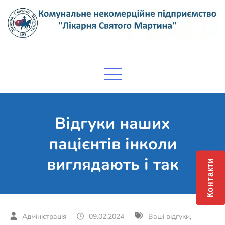
Skip
to
content
Комунальне некомерційне
Поліклініка Мукачево
підприємство "Лікарня Святого
Мартина"
Відгуки наших
пацієнтів інколи
виглядають і так
Контакти
,
09.02.2024
Ваші відгуки