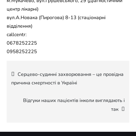
м.Мукачево, вул.Грушевського, 29 (Діагностичний
центр лікарні)
вул.А.Новака (Пирогова) 8-13 (стаціонарні
відділення)
callcentr:
0678252225
0958252225
Навігація
Серцево-судинні захворювання – це провідна
причина смертності в Україні
записів
Відгуки наших пацієнтів інколи виглядають і
так