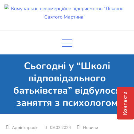
Skip
to
content
Комунальне некомерційне
Поліклініка Мукачево
підприємство "Лікарня Святого
Мартина"
Сьогодні у “Школі
відповідального
батьківства” відбулося
Контакти
заняття з психологом
09.02.2024
Новини