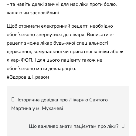
– та навіть деякі звичні для нас ліки проти болю,
кашлю чи заспокійливі.
Щоб отримати електронний рецепт, необхідно
обовʼязково звернутися до лікаря. Виписати е-
рецепт зможе лікар будь-якої спеціальності
державної, комунальної чи приватної клініки або ж
лікар-ФОП. І для цього пацієнту також не
обовʼязково мати декларацію.
#Здоровіші_разом
Навігація
Історична довідка про Лікарню Святого
Мартина у м. Мукачеві
записів
Що важливо знати пацієнтам про ліки?