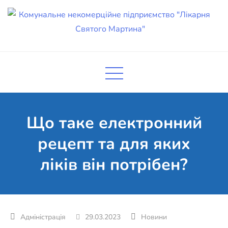
Skip
to
content
Комунальне некомерційне
Поліклініка Мукачево
підприємство "Лікарня Святого
Мартина"
Що таке електронний
рецепт та для яких
ліків він потрібен?
29.03.2023
Новини