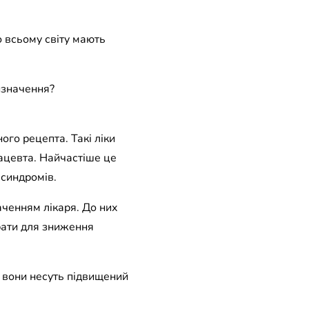
о всьому світу мають
изначення?
ного рецепта. Такі ліки
ацевта. Найчастіше це
синдромів.
наченням лікаря. До них
рати для зниження
и вони несуть підвищений