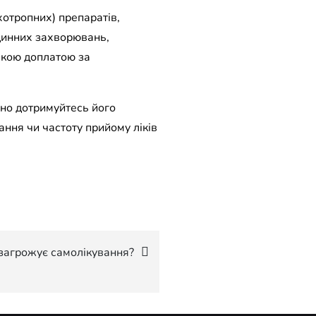
хотропних) препаратів,
удинних захворювань,
ликою доплатою за
ьно дотримуйтесь його
ання чи частоту прийому ліків
 загрожує самолікування?