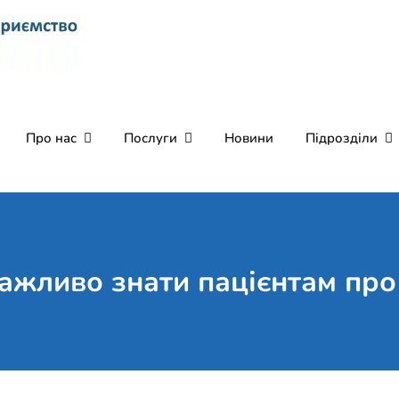
Комунальне некомерці
Поліклініка Мукачево
Святого Мартина"
Про нас
Послуги
Новини
Підрозділи
ажливо знати пацієнтам про 