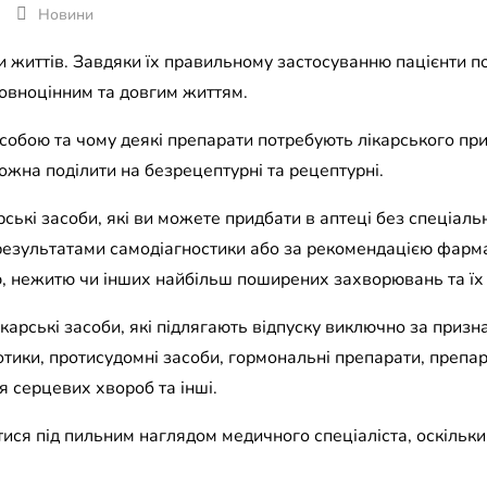
Новини
 життів. Завдяки їх правильному застосуванню пацієнти п
овноцінним та довгим життям.
 собою та чому деякі препарати потребують лікарського пр
можна поділити на безрецептурні та рецептурні.
арські засоби, які ви можете придбати в аптеці без спеціаль
результатами самодіагностики або за рекомендацією фарм
, нежитю чи інших найбільш поширених захворювань та їх 
 лікарські засоби, які підлягають відпуску виключно за приз
отики, протисудомні засоби, гормональні препарати, препа
я серцевих хвороб та інші.
тися під пильним наглядом медичного спеціаліста, оскільк