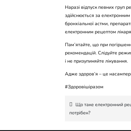
Наразі відпуск певних груп р
здійснюється за електронним 
бронхіальної астми, препарат
електронним рецептом лікаря 
Пам’ятайте, що при погіршенн
рекомендацій. Слідуйте режим
і не призупиняйте лікування.
Адже здоров’я – це насампере
#Здоровішіразом
Навігація
Що таке електронний реце
потрібен?
записів