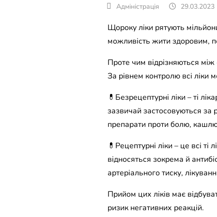
29.03.2023
Щороку ліки рятують мільйони
можливість жити здоровим, п
Проте чим відрізняються між
За рівнем контролю всі ліки 
💊Безрецептурні ліки – ті лік
зазвичай застосовуються за 
препарати проти болю, кашлю
💊Рецептурні ліки – це всі ті
відносяться зокрема й антибі
артеріального тиску, лікуванн
Прийом цих ліків має відбува
ризик негативних реакцій.