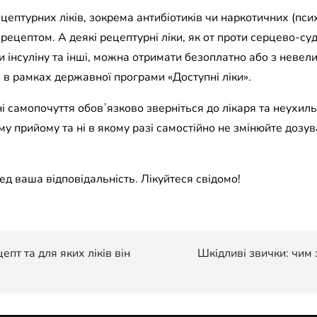
ецептурних ліків, зокрема антибіотиків чи наркотичних (пси
рецептом. А деякі рецептурні ліки, як от проти серцево-с
и інсуліну та інші, можна отримати безоплатно або з неве
в рамках державної програми «Доступні ліки».
і самопочуття обовʼязково зверніться до лікаря та неухил
у прийому та ні в якому разі самостійно не змінюйте дозув
д ваша відповідальність. Лікуйтеся свідомо!
пт та для яких ліків він
Шкідливі звички: чим