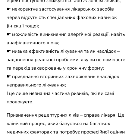
ефект поступово знижується або ж зовсім зникає;
☛ некоректне застосування лікарських засобів
через відсутність спеціальних фахових навичок
(інʼєкції тощо);
☛ можливість виникнення алергічної реакції, навіть
анафілактичного шоку;
☛ низька ефективність лікування та як наслідок –
задавнення реальної проблеми, яку ви не помічаєте
та перехід захворювань у хронічну форму;
☛ приєднання вторинних захворювань внаслідок
неправильного лікування;
І це лише незначна частина ризиків, які ви самі
провокуєте.
Призначення рецептурних ліків – справа лікаря. Це
клінічний процес, який базується на багатьох
медичних факторах та потребує професійної оцінки