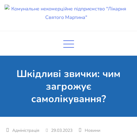
Skip
to
content
Комунальне некомерційне
Поліклініка Мукачево
підприємство "Лікарня Святого
Мартина"
Шкідливі звички: чим
загрожує
самолікування?
29.03.2023
Новини