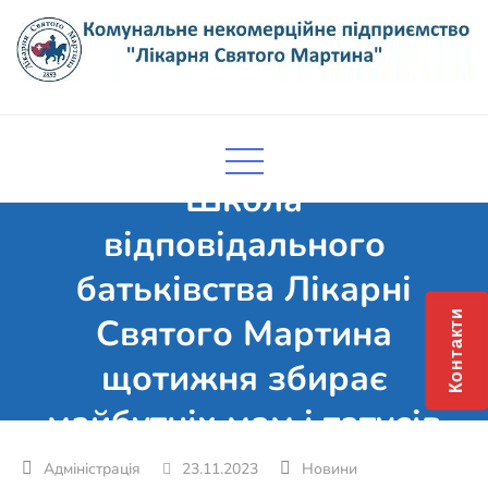
Skip
to
content
Комунальне некомерційне
Поліклініка Мукачево
підприємство "Лікарня Святого
Мартина"
Школа
відповідального
батьківства Лікарні
Контакти
Святого Мартина
щотижня збирає
майбутніх мам і татусів
23.11.2023
Новини