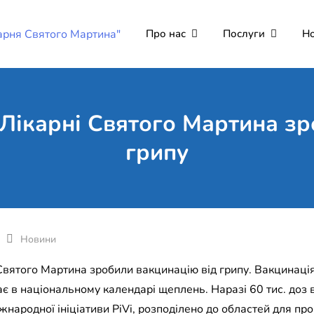
Про нас
Послуги
Н
Комунальне неко
Поліклініка Мукачево
"Лікарня Святог
 Лікарні Святого Мартина зр
грипу
Новини
Святого Мартина зробили вакцинацію від грипу. Вакцинаці
ає в національному календарі щеплень. Наразі 60 тис. доз в
жнародної ініціативи PiVi, розподілено до областей для п