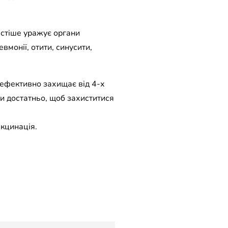
астіше уражує органи
монії, отити, синусити,
 ефективно захищає від 4-х
ози достатньо, щоб захиститися
кцинація.