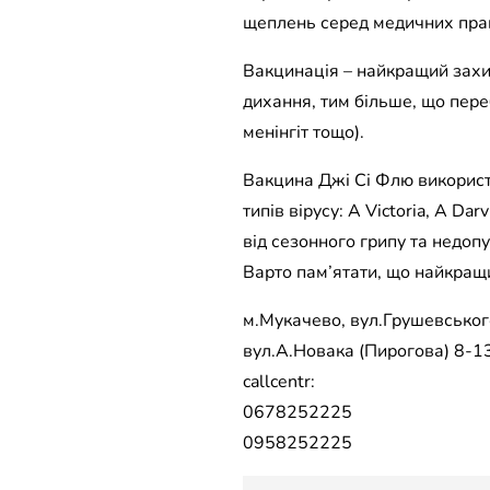
щеплень серед медичних прац
Вакцинація – найкращий захи
дихання, тим більше, що пере
менінгіт тощо).
Вакцина Джі Сі Флю використ
типів вірусу: А Victoria, A Da
від сезонного грипу та недоп
Варто пам’ятати, що найкращ
м.Мукачево, вул.Грушевського
вул.А.Новака (Пирогова) 8-13
callcentr:
0678252225
0958252225