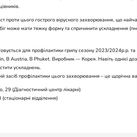
івників.
ст проти цього гострого вірусного захворювання, що найч
біг може мати тяжку форму та спричинити ускладнення (пнев
овується для профілактики грипу сезону 2023/2024р.р. та
rvin, B Austria, B Phuket. Виробник — Корея. Навіть однієї д
устити ускладнень.
ий засіб профілактики цього захворювання – це щорічна ва
, 29 (Діагностичний центр лікарні)
 (стаціонарні відділення)