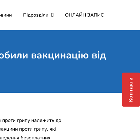
овини
Підрозділи
ОНЛАЙН ЗАПИС
мерційне підприємство
о Мартина"
обили вакцинацію від
Контакти
я проти грипу належить до
акцини проти грипу, які
роведення безоплатних