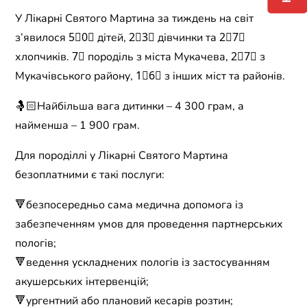
У Лікарні Святого Мартина за тиждень на світ
з’явилося 5⃣0⃣ дітей, 2⃣3⃣ дівчинки та 2⃣7⃣
хлопчиків. 7⃣ породіль з міста Мукачева, 2⃣7⃣ з
Мукачівського району, 1⃣6⃣ з інших міст та районів.
🤱🏻Найбільша вага дитинки – 4 300 грам, а
найменша – 1 900 грам.
Для породіллі у Лікарні Святого Мартина
безоплатними є такі послуги:
🔻безпосередньо сама медична допомога із
забезпеченням умов для проведення партнерських
пологів;
🔻ведення ускладнених пологів із застосуванням
акушерських інтервенцій;
🔻ургентний або плановий кесарів розтин;