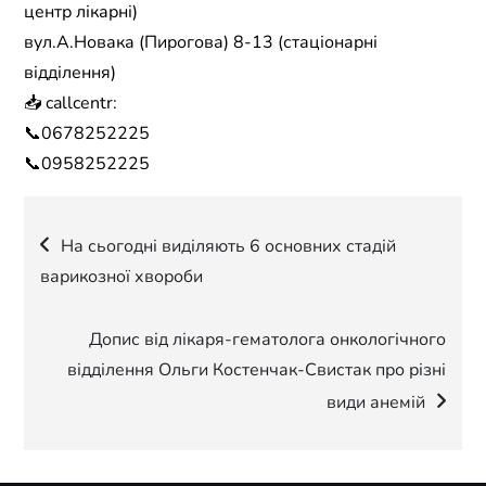
центр лікарні)
вул.А.Новака (Пирогова) 8-13 (стаціонарні
відділення)
📥 callcentr:
📞0678252225
📞0958252225
Навігація
На сьогодні виділяють 6 основних стадій
варикозної хвороби
записів
Допис від лікаря-гематолога онкологічного
відділення Ольги Костенчак-Свистак про різні
види анемій