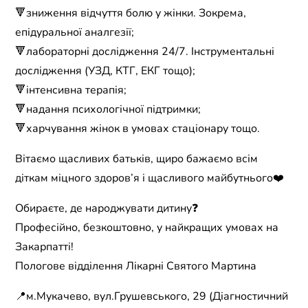
🔻зниження відчуття болю у жінки. Зокрема,
епідуральної аналгезії;
🔻лабораторні дослідження 24/7. Інструментальні
дослідження (УЗД, КТГ, ЕКГ тощо);
🔻інтенсивна терапія;
🔻надання психологічної підтримки;
🔻харчування жінок в умовах стаціонару тощо.
Вітаємо щасливих батьків, щиро бажаємо всім
діткам міцного здоров’я і щасливого майбутнього❤️
Обираєте, де народжувати дитину❓
Професійно, безкоштовно, у найкращих умовах на
Закарпатті!
Пологове відділення Лікарні Святого Мартина
📍м.Мукачево, вул.Грушевського, 29 (Діагностичний