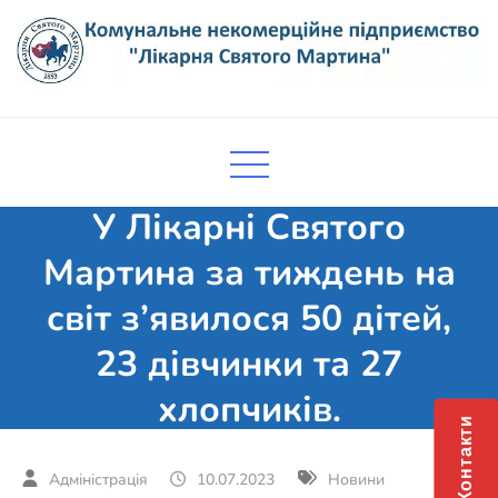
Skip
to
content
Комунальне некомерційне
Поліклініка Мукачево
підприємство "Лікарня Святого
Мартина"
У Лікарні Святого
Мартина за тиждень на
світ з’явилося 50 дітей,
23 дівчинки та 27
хлопчиків.
Контакти
10.07.2023
Новини